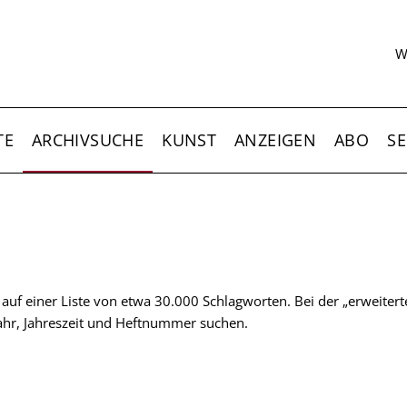
S
W
TE
ARCHIVSUCHE
KUNST
ANZEIGEN
ABO
SE
t auf einer Liste von etwa 30.000 Schlagworten. Bei der „erweiter
 Jahr, Jahreszeit und Heftnummer suchen.