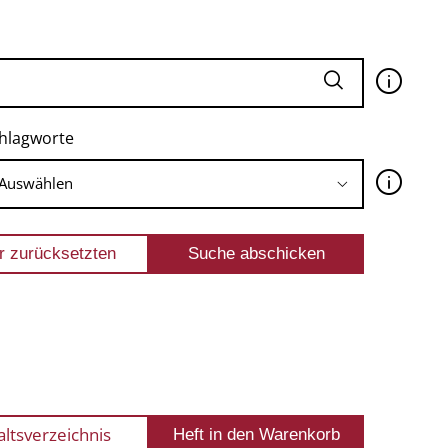
🛈
hlagworte
🛈
altsverzeichnis