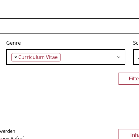
Genre
Sc
×
Curriculum Vitae
 werden
Inh
rung
Aufruf