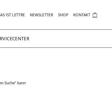
EKUNDÄRNAVIGATION
🛍
AS IST LETTRE
NEWSLETTER
SHOP
KONTAKT
RVICECENTER
ten Suche" kann