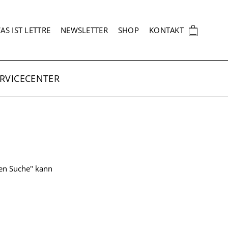
EKUNDÄRNAVIGATION
🛍
AS IST LETTRE
NEWSLETTER
SHOP
KONTAKT
RVICECENTER
ten Suche" kann