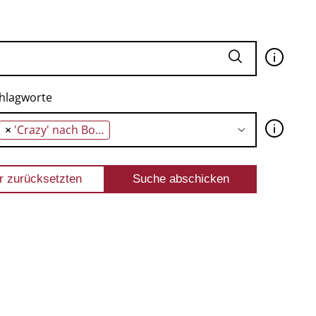
🛈
hlagworte
🛈
×
'Crazy' nach Borges' Tod