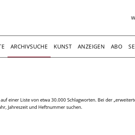
S
W
TE
ARCHIVSUCHE
KUNST
ANZEIGEN
ABO
SE
t auf einer Liste von etwa 30.000 Schlagworten. Bei der „erweiter
 Jahr, Jahreszeit und Heftnummer suchen.