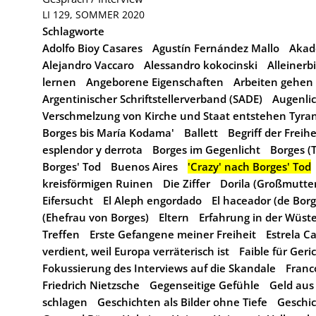
LI 129, SOMMER 2020
Schlagworte
Adolfo Bioy Casares
Agustín Fernández Mallo
Akad
Alejandro Vaccaro
Alessandro kokocinski
Alleinerb
lernen
Angeborene Eigenschaften
Arbeiten gehen
Argentinischer Schriftstellerverband (SADE)
Augenlic
Verschmelzung von Kirche und Staat entstehen Tyra
Borges bis María Kodama'
Ballett
Begriff der Freihe
esplendor y derrota
Borges im Gegenlicht
Borges (
Borges' Tod
Buenos Aires
'Crazy' nach Borges' Tod
kreisförmigen Ruinen
Die Ziffer
Dorila (Großmutte
Eifersucht
El Aleph engordado
El haceador (de Bor
(Ehefrau von Borges)
Eltern
Erfahrung in der Wüst
Treffen
Erste Gefangene meiner Freiheit
Estrela C
verdient, weil Europa verräterisch ist
Faible für Geri
Fokussierung des Interviews auf die Skandale
Franc
Friedrich Nietzsche
Gegenseitige Gefühle
Geld aus
schlagen
Geschichten als Bilder ohne Tiefe
Geschi