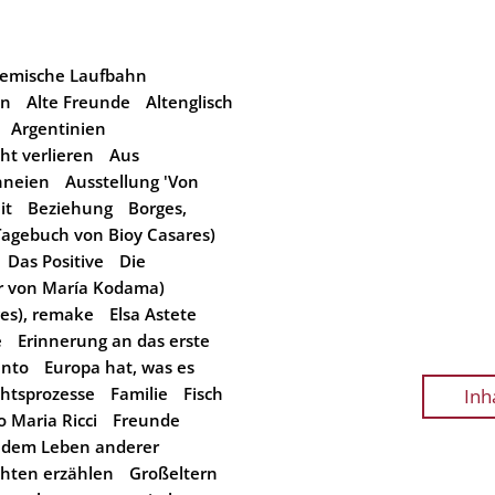
emische Laufbahn
in
Alte Freunde
Altenglisch
Argentinien
ht verlieren
Aus
nneien
Ausstellung 'Von
it
Beziehung
Borges,
Tagebuch von Bioy Casares)
Das Positive
Die
r von María Kodama)
ges), remake
Elsa Astete
e
Erinnerung an das erste
anto
Europa hat, was es
chtsprozesse
Familie
Fisch
Inh
o Maria Ricci
Freunde
 dem Leben anderer
chten erzählen
Großeltern