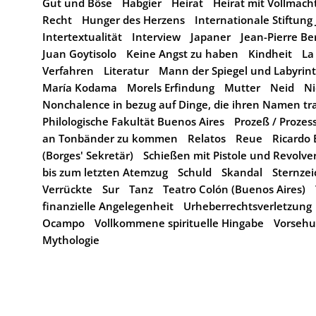
Gut und Böse
Habgier
Heirat
Heirat mit Vollmac
Recht
Hunger des Herzens
Internationale Stiftung
Intertextualität
Interview
Japaner
Jean-Pierre Be
Juan Goytisolo
Keine Angst zu haben
Kindheit
La
Verfahren
Literatur
Mann der Spiegel und Labyrin
María Kodama
Morels Erfindung
Mutter
Neid
Ni
Nonchalence in bezug auf Dinge, die ihren Namen tr
Philologische Fakultät Buenos Aires
Prozeß / Prozes
an Tonbänder zu kommen
Relatos
Reue
Ricardo 
(Borges' Sekretär)
Schießen mit Pistole und Revolve
bis zum letzten Atemzug
Schuld
Skandal
Sternzei
Verrückte
Sur
Tanz
Teatro Colón (Buenos Aires)
finanzielle Angelegenheit
Urheberrechtsverletzung
Ocampo
Vollkommene spirituelle Hingabe
Vorseh
Mythologie