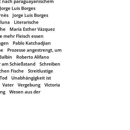
ht nach paraguayanischem
 Jorge Luis Borges
rnès
Jorge Luis Borges
 luna
Literarische
the
María Esther Vázquez
e mehr Fleisch essen
agen
Pablo Katchadjian
se
Prozesse angestrengt, um
Balbín
Roberto Alifano
r am Schießstand
Schreiben
chen Fische
Streitlustige
Tod
Unabhängigkeit ist
Vater
Vergebung
Victoria
ung
Wesen aus der