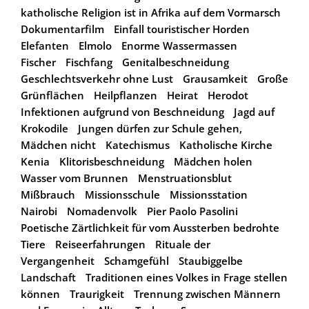
katholische Religion ist in Afrika auf dem Vormarsch
Dokumentarfilm
Einfall touristischer Horden
Elefanten
Elmolo
Enorme Wassermassen
Fischer
Fischfang
Genitalbeschneidung
Geschlechtsverkehr ohne Lust
Grausamkeit
Große
Grünflächen
Heilpflanzen
Heirat
Herodot
Infektionen aufgrund von Beschneidung
Jagd auf
Krokodile
Jungen dürfen zur Schule gehen,
Mädchen nicht
Katechismus
Katholische Kirche
Kenia
Klitorisbeschneidung
Mädchen holen
Wasser vom Brunnen
Menstruationsblut
Mißbrauch
Missionsschule
Missionsstation
Nairobi
Nomadenvolk
Pier Paolo Pasolini
Poetische Zärtlichkeit für vom Aussterben bedrohte
Tiere
Reiseerfahrungen
Rituale der
Vergangenheit
Schamgefühl
Staubiggelbe
Landschaft
Traditionen eines Volkes in Frage stellen
können
Traurigkeit
Trennung zwischen Männern