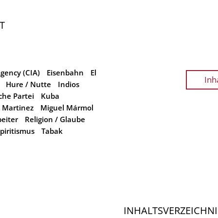
T
Agency (CIA)
Eisenbahn
El
Inh
Hure / Nutte
Indios
he Partei
Kuba
 Martinez
Miguel Mármol
eiter
Religion / Glaube
piritismus
Tabak
INHALTSVERZEICHNI