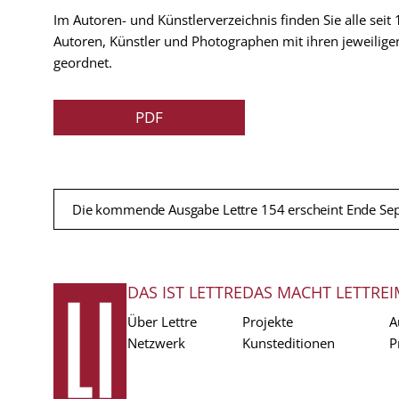
Im Autoren- und Künstlerverzeichnis finden Sie alle seit
Autoren, Künstler und Photographen mit ihren jeweilige
geordnet.
PDF
Die kommende Ausgabe Lettre 154 erscheint Ende Se
DAS IST LETTRE
DAS MACHT LETTRE
I
FUSSZEILE
Über Lettre
Projekte
A
Netzwerk
Kunsteditionen
P