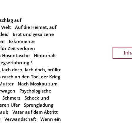
schlag auf
 Welt
Auf die Heimat, auf
leid
Brot und gesalzene
en
Exkremente
für Zeit verloren
Inh
n Hosentasche
Hinterhalt
iegserfahrung /
 lach doch, lach doch, brüllte
rasch an den Tod, der Krieg
Mutter
Nach Moskau zum
rwagen
Psychologische
Schmerz
Schock und
eren Ufer
Sprengladung
laub
Vater auf dem Abtritt
g
Verwandschaft
Wenn ein