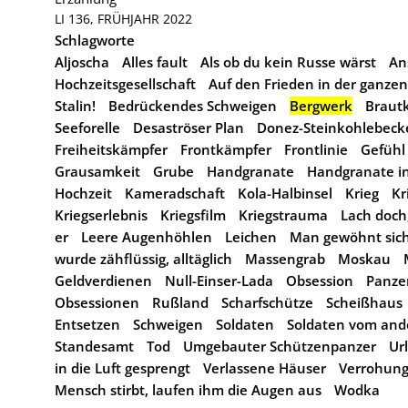
LI 136, FRÜHJAHR 2022
Schlagworte
Aljoscha
Alles fault
Als ob du kein Russe wärst
An
Hochzeitsgesellschaft
Auf den Frieden in der ganzen
Stalin!
Bedrückendes Schweigen
Bergwerk
Brautk
Seeforelle
Desaströser Plan
Donez-Steinkohlebeck
Freiheitskämpfer
Frontkämpfer
Frontlinie
Gefühl 
Grausamkeit
Grube
Handgranate
Handgranate i
Hochzeit
Kameradschaft
Kola-Halbinsel
Krieg
Kr
Kriegserlebnis
Kriegsfilm
Kriegstrauma
Lach doch,
er
Leere Augenhöhlen
Leichen
Man gewöhnt sich 
wurde zähflüssig, alltäglich
Massengrab
Moskau
Geldverdienen
Null-Einser-Lada
Obsession
Panze
Obsessionen
Rußland
Scharfschütze
Scheißhaus
Entsetzen
Schweigen
Soldaten
Soldaten vom and
Standesamt
Tod
Umgebauter Schützenpanzer
Ur
in die Luft gesprengt
Verlassene Häuser
Verrohun
Mensch stirbt, laufen ihm die Augen aus
Wodka