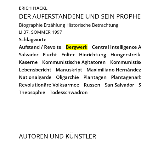
ERICH HACKL
DER AUFERSTANDENE UND SEIN PROPHE
Biographie
Erzählung
Historische Betrachtung
LI 37, SOMMER 1997
Schlagworte
Aufstand / Revolte
Bergwerk
Central Intelligence 
Salvador
Flucht
Folter
Hinrichtung
Hungerstreik
Kaserne
Kommunistische Agitatoren
Kommunistisc
Lebensbericht
Manuskript
Maximiliano Hernández
Nationalgarde
Oligarchie
Plantagen
Plantagenarb
Revolutionäre Volksarmee
Russen
San Salvador
S
Theosophie
Todesschwadron
AUTOREN UND KÜNSTLER