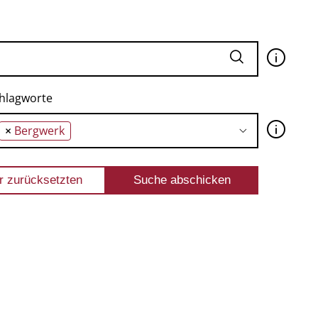
🛈
hlagworte
🛈
×
Bergwerk