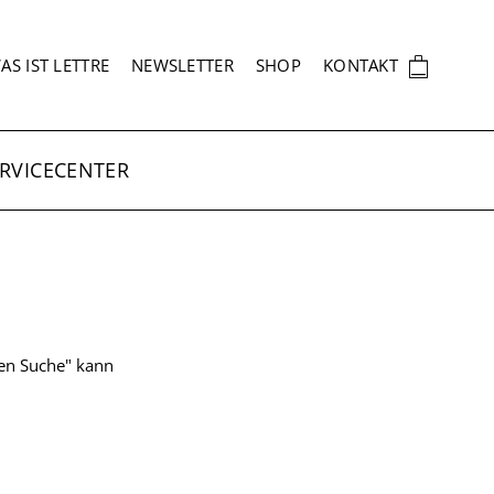
EKUNDÄRNAVIGATION
🛍
AS IST LETTRE
NEWSLETTER
SHOP
KONTAKT
RVICECENTER
ten Suche" kann