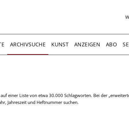
S
W
TE
ARCHIVSUCHE
KUNST
ANZEIGEN
ABO
SE
t auf einer Liste von etwa 30.000 Schlagworten. Bei der „erweiter
 Jahr, Jahreszeit und Heftnummer suchen.