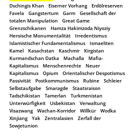
Dschingis Khan
Eiserner Vorhang
Erdölreserven
Favela
Gangstertum
Garm
Gesellschaft der
totalen Manipulation
Great Game
Grenzschikanen
Hamza Hakimzoda Niyoziy
Heroische Monumentalität
Irredentismus
Islamistischer Fundamentalismus
Ismaeliten
Kamel
Kasachstan
Kaschmir
Kirgistan
Kurmandschan Datka
Machalla
Mafia-
Kapitalismus
Menschenrechte
Neuer
Kapitalismus
Opium
Orientalischer Despotismus
Passivität
Postkommunismus
Rubine
Schleier
Selbstaufgabe
Smaragde
Staatsraison
Tadschikistan
Tamerlan
Turkmenistan
Unterwürfigkeit
Usbekistan
Verwaltung
Visazwang
Wachan-Korridor
Willkür
Wodka
Xinjiang
Yak
Zentralasien
Zerfall der
Sowjetunion