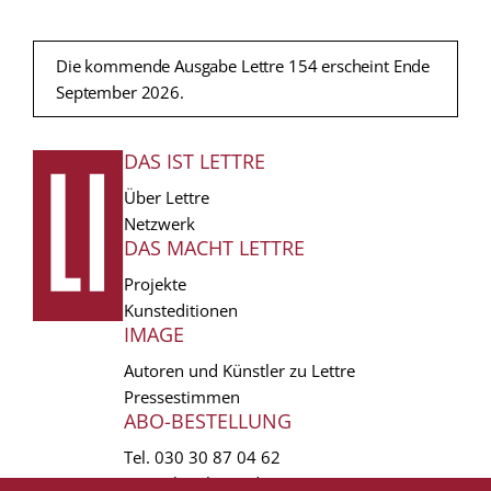
Die kommende Ausgabe Lettre 154 erscheint Ende
September 2026.
DAS IST LETTRE
FUSSZEILE
Über Lettre
Netzwerk
DAS MACHT LETTRE
Projekte
Kunsteditionen
IMAGE
Autoren und Künstler zu Lettre
Pressestimmen
ABO-BESTELLUNG
Tel.
030 30 87 04 62
vertrieb(at)lettre.de