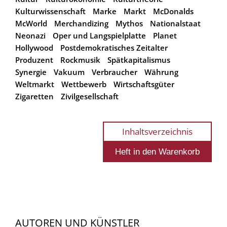
Kulturwissenschaft
Marke
Markt
McDonalds
McWorld
Merchandizing
Mythos
Nationalstaat
Neonazi
Oper und Langspielplatte
Planet
Hollywood
Postdemokratisches Zeitalter
Produzent
Rockmusik
Spätkapitalismus
Synergie
Vakuum
Verbraucher
Währung
Weltmarkt
Wettbewerb
Wirtschaftsgüter
Zigaretten
Zivilgesellschaft
Inhaltsverzeichnis
AUTOREN UND KÜNSTLER