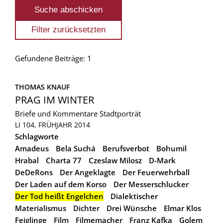
Gefundene Beiträge: 1
THOMAS KNAUF
PRAG IM WINTER
Briefe und Kommentare
Stadtporträt
LI 104, FRÜHJAHR 2014
Schlagworte
Amadeus
Bela Suchá
Berufsverbot
Bohumil
Hrabal
Charta 77
Czeslaw Milosz
D-Mark
DeDeRons
Der Angeklagte
Der Feuerwehrball
Der Laden auf dem Korso
Der Messerschlucker
Der Tod heißt Engelchen
Dialektischer
Materialismus
Dichter
Drei Wünsche
Elmar Klos
Feiglinge
Film
Filmemacher
Franz Kafka
Golem