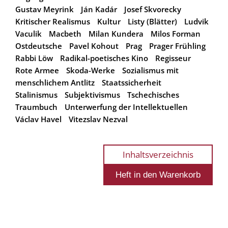
Gustav Meyrink
Ján Kadár
Josef Skvorecky
Kritischer Realismus
Kultur
Listy (Blätter)
Ludvik
Vaculik
Macbeth
Milan Kundera
Milos Forman
Ostdeutsche
Pavel Kohout
Prag
Prager Frühling
Rabbi Löw
Radikal-poetisches Kino
Regisseur
Rote Armee
Skoda-Werke
Sozialismus mit
menschlichem Antlitz
Staatssicherheit
Stalinismus
Subjektivismus
Tschechisches
Traumbuch
Unterwerfung der Intellektuellen
Václav Havel
Vitezslav Nezval
Inhaltsverzeichnis