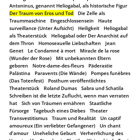
Antoninus, genannt Heliogabal, als historische Figur
Der Traum von Eros und Tod
Die Zelle als
Traummaschine
Eingeschlossensein
Haute
surveillance (Unter Aufsicht)
Heiligkeit
Heliogabal
als Theaterstück
Heliogabal oder Der Anarchist auf
dem Thron
Homosexuelle Liebschaften
Jean
Genet
Le Condamné à mort
Miracle de la rose
(Wunder der Rose)
Mit unbekannten Eltern
geboren
Notre-dame-des-fleurs
Päderastie
Palästina
Paravents (Die Wände)
Pompes funèbres
(Das Totenfest)
Posthum veröffentlichtes
Theaterstück
Roland Dumas
Sabra und Schatila
Schreiben ist die letzte Zuflucht, wenn man verraten
hat
Sich von Träumen ernähren
Staatliche
Fürsorge
Tagebuch eines Diebes
Theater
Transvestitismus
Traum und Realität
Un captif
amoureux (Ein verliebter Gefangener)
Un chant
d'amour
Uneheliche Geburt
Verherrlichung des