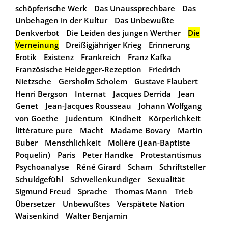
schöpferische Werk
Das Unaussprechbare
Das
Unbehagen in der Kultur
Das Unbewußte
Denkverbot
Die Leiden des jungen Werther
Die
Verneinung
Dreißigjähriger Krieg
Erinnerung
Erotik
Existenz
Frankreich
Franz Kafka
Französische Heidegger-Rezeption
Friedrich
Nietzsche
Gersholm Scholem
Gustave Flaubert
Henri Bergson
Internat
Jacques Derrida
Jean
Genet
Jean-Jacques Rousseau
Johann Wolfgang
von Goethe
Judentum
Kindheit
Körperlichkeit
littérature pure
Macht
Madame Bovary
Martin
Buber
Menschlichkeit
Molière (Jean-Baptiste
Poquelin)
Paris
Peter Handke
Protestantismus
Psychoanalyse
Réné Girard
Scham
Schriftsteller
Schuldgefühl
Schwellenkundiger
Sexualität
Sigmund Freud
Sprache
Thomas Mann
Trieb
Übersetzer
Unbewußtes
Verspätete Nation
Waisenkind
Walter Benjamin