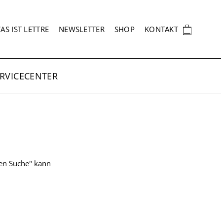
EKUNDÄRNAVIGATION
🛍
AS IST LETTRE
NEWSLETTER
SHOP
KONTAKT
RVICECENTER
ten Suche" kann