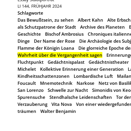
LI 144, FRÜHJAHR 2024
Schlagworte
Das Bewußtsein, zu sehen
Albert Kahn
Alte Erbsch
als Schutzpatrone der Stadt
Archive des Planeten
Geschichte
Bischof Ambrosius
Chroniques italienn
Dinge
Der Name der Rose
Die Archäologie des Sub
Flamme der Königin Loana
Die glorreiche Epoche d
Wahrheit über die Vergangenheit sagen
Erinnerung
Fluchtpunkt
Gedächtnispalast
Gedächtnistheater
Michelet
Kollektive Erinnerung einer Generation
L
Kindheitsschattenzonen
Lombardische Luft
Maila
Foucault
Mnemotechnik
Narkose
Netz von Basil
San Lorenzo
Schwelle zur Nacht
Simonidis von Keo
Spurensuche
Stendhalsche Leidenschaften
Tor de
Verzauberung
Vita Nova
Von einer wiedergefunde
träumen
Walter Benjamin