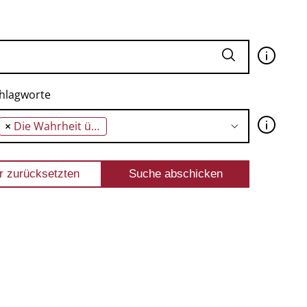
🛈
hlagworte
🛈
×
Die Wahrheit über die Vergangenheit sagen