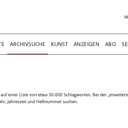
S
W
TE
ARCHIVSUCHE
KUNST
ANZEIGEN
ABO
SE
t auf einer Liste von etwa 30.000 Schlagworten. Bei der „erweiter
 Jahr, Jahreszeit und Heftnummer suchen.