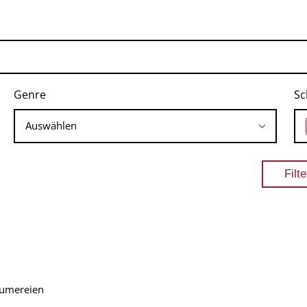
Genre
Sc
äumereien