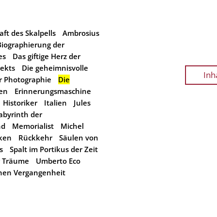
aft des Skalpells
Ambrosius
Biographierung der
es
Das giftige Herz der
jekts
Die geheimnisvolle
Inh
er Photographie
Die
en
Erinnerungsmaschine
Historiker
Italien
Jules
abyrinth der
nd
Memorialist
Michel
iken
Rückkehr
Säulen von
s
Spalt im Portikus der Zeit
r Träume
Umberto Eco
nen Vergangenheit