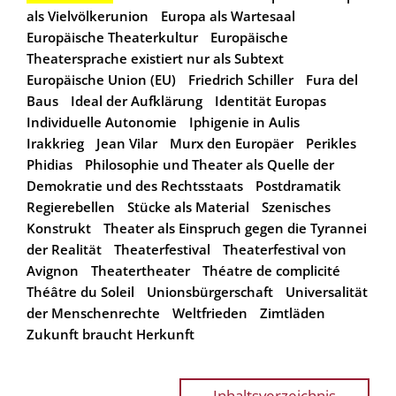
als Vielvölkerunion
Europa als Wartesaal
Europäische Theaterkultur
Europäische
Theatersprache existiert nur als Subtext
Europäische Union (EU)
Friedrich Schiller
Fura del
Baus
Ideal der Aufklärung
Identität Europas
Individuelle Autonomie
Iphigenie in Aulis
Irakkrieg
Jean Vilar
Murx den Europäer
Perikles
Phidias
Philosophie und Theater als Quelle der
Demokratie und des Rechtsstaats
Postdramatik
Regierebellen
Stücke als Material
Szenisches
Konstrukt
Theater als Einspruch gegen die Tyrannei
der Realität
Theaterfestival
Theaterfestival von
Avignon
Theatertheater
Théatre de complicité
Théâtre du Soleil
Unionsbürgerschaft
Universalität
der Menschenrechte
Weltfrieden
Zimtläden
Zukunft braucht Herkunft
Inhaltsverzeichnis