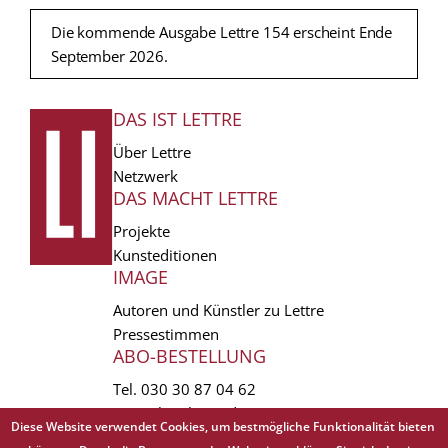
Die kommende Ausgabe Lettre 154 erscheint Ende
September 2026.
DAS IST LETTRE
FUSSZEILE
Über Lettre
Netzwerk
DAS MACHT LETTRE
Projekte
Kunsteditionen
IMAGE
Autoren und Künstler zu Lettre
Pressestimmen
ABO-BESTELLUNG
Tel.
030 30 87 04 62
vertrieb(at)lettre.de
Diese Website verwendet Cookies, um bestmögliche Funktionalität bieten