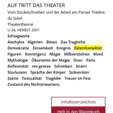
AUF TRITT DAS THEATER
Vom Stückeschreiben und der Arbeit am Pariser Théâtre
du Soleil
Theatertheorie
LI 54, HERBST 2001
Schlagworte
Aischylos
Algerien
Böses
Das Tragische
Demokratie
Einsamkeit
Ereignis
Exterritorialität
Figuren
Kontingenz
Magie
Mißverstehen
Mord
Mythologie
Ökonomie der Magie
Oran
Paris
Reflexivität
res gestae
Schreiben
Snorri
Sturlusson
Sprache der Körper
Subversion
Szene
Textualität
Tragödie
Trauer im Fest
Zustand des Nichterwartens
Inhaltsverzeichnis