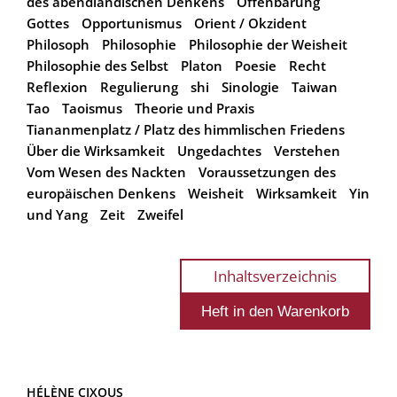
des abendländischen Denkens
Offenbarung
Gottes
Opportunismus
Orient / Okzident
Philosoph
Philosophie
Philosophie der Weisheit
Philosophie des Selbst
Platon
Poesie
Recht
Reflexion
Regulierung
shi
Sinologie
Taiwan
Tao
Taoismus
Theorie und Praxis
Tiananmenplatz / Platz des himmlischen Friedens
Über die Wirksamkeit
Ungedachtes
Verstehen
Vom Wesen des Nackten
Voraussetzungen des
europäischen Denkens
Weisheit
Wirksamkeit
Yin
und Yang
Zeit
Zweifel
Inhaltsverzeichnis
HÉLÈNE CIXOUS