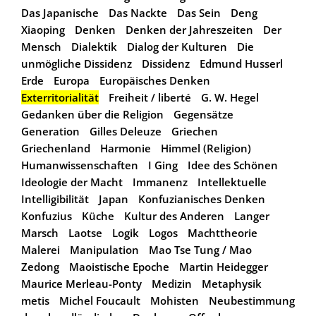
Das Japanische
Das Nackte
Das Sein
Deng
Xiaoping
Denken
Denken der Jahreszeiten
Der
Mensch
Dialektik
Dialog der Kulturen
Die
unmögliche Dissidenz
Dissidenz
Edmund Husserl
Erde
Europa
Europäisches Denken
Exterritorialität
Freiheit / liberté
G. W. Hegel
Gedanken über die Religion
Gegensätze
Generation
Gilles Deleuze
Griechen
Griechenland
Harmonie
Himmel (Religion)
Humanwissenschaften
I Ging
Idee des Schönen
Ideologie der Macht
Immanenz
Intellektuelle
Intelligibilität
Japan
Konfuzianisches Denken
Konfuzius
Küche
Kultur des Anderen
Langer
Marsch
Laotse
Logik
Logos
Machttheorie
Malerei
Manipulation
Mao Tse Tung / Mao
Zedong
Maoistische Epoche
Martin Heidegger
Maurice Merleau-Ponty
Medizin
Metaphysik
metis
Michel Foucault
Mohisten
Neubestimmung