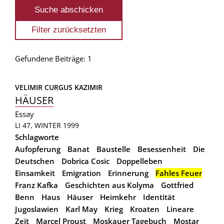
Gefundene Beiträge: 1
VELIMIR CURGUS KAZIMIR
HÄUSER
Essay
LI 47, WINTER 1999
Schlagworte
Aufopferung
Banat
Baustelle
Besessenheit
Die
Deutschen
Dobrica Cosic
Doppelleben
Einsamkeit
Emigration
Erinnerung
Fahles Feuer
Franz Kafka
Geschichten aus Kolyma
Gottfried
Benn
Haus
Häuser
Heimkehr
Identität
Jugoslawien
Karl May
Krieg
Kroaten
Lineare
Zeit
Marcel Proust
Moskauer Tagebuch
Mostar