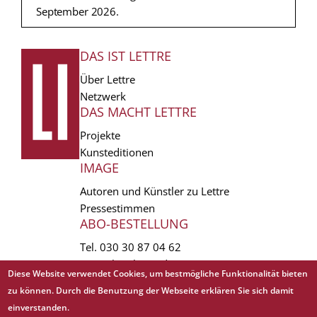
September 2026.
DAS IST LETTRE
FUSSZEILE
Über Lettre
Netzwerk
DAS MACHT LETTRE
Projekte
Kunsteditionen
IMAGE
Autoren und Künstler zu Lettre
Pressestimmen
ABO-BESTELLUNG
Tel.
030 30 87 04 62
vertrieb(at)lettre.de
Diese Website verwendet Cookies, um bestmögliche Funktionalität bieten
zu können. Durch die Benutzung der Webseite erklären Sie sich damit
Copyright © 1988 - 2026 Lettre International. All rights reserved.
einverstanden.