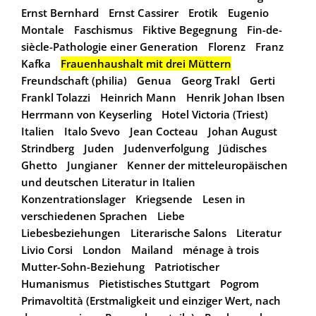
Ernst Bernhard
Ernst Cassirer
Erotik
Eugenio
Montale
Faschismus
Fiktive Begegnung
Fin-de-
siècle-Pathologie einer Generation
Florenz
Franz
Kafka
Frauenhaushalt mit drei Müttern
Freundschaft (philia)
Genua
Georg Trakl
Gerti
Frankl Tolazzi
Heinrich Mann
Henrik Johan Ibsen
Herrmann von Keyserling
Hotel Victoria (Triest)
Italien
Italo Svevo
Jean Cocteau
Johan August
Strindberg
Juden
Judenverfolgung
Jüdisches
Ghetto
Jungianer
Kenner der mitteleuropäischen
und deutschen Literatur in Italien
Konzentrationslager
Kriegsende
Lesen in
verschiedenen Sprachen
Liebe
Liebesbeziehungen
Literarische Salons
Literatur
Livio Corsi
London
Mailand
ménage à trois
Mutter-Sohn-Beziehung
Patriotischer
Humanismus
Pietistisches Stuttgart
Pogrom
Primavoltità (Erstmaligkeit und einziger Wert, nach