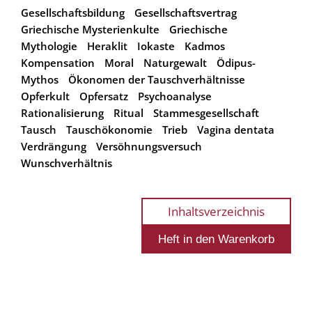
Gesellschaftsbildung
Gesellschaftsvertrag
Griechische Mysterienkulte
Griechische
Mythologie
Heraklit
Iokaste
Kadmos
Kompensation
Moral
Naturgewalt
Ödipus-
Mythos
Ökonomen der Tauschverhältnisse
Opferkult
Opfersatz
Psychoanalyse
Rationalisierung
Ritual
Stammesgesellschaft
Tausch
Tauschökonomie
Trieb
Vagina dentata
Verdrängung
Versöhnungsversuch
Wunschverhältnis
Inhaltsverzeichnis