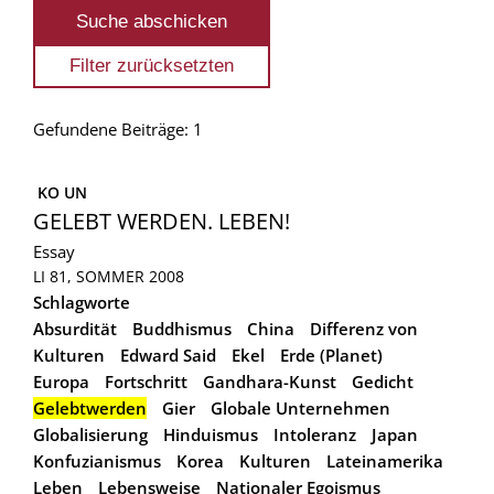
Gefundene Beiträge: 1
 KO UN
GELEBT WERDEN. LEBEN!
Essay
LI 81, SOMMER 2008
Schlagworte
Absurdität
Buddhismus
China
Differenz von
Kulturen
Edward Said
Ekel
Erde (Planet)
Europa
Fortschritt
Gandhara-Kunst
Gedicht
Gelebtwerden
Gier
Globale Unternehmen
Globalisierung
Hinduismus
Intoleranz
Japan
Konfuzianismus
Korea
Kulturen
Lateinamerika
Leben
Lebensweise
Nationaler Egoismus