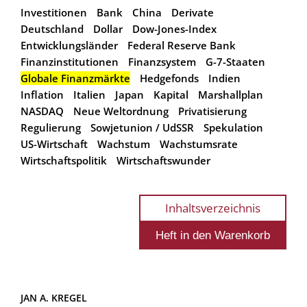
Investitionen
Bank
China
Derivate
Deutschland
Dollar
Dow-Jones-Index
Entwicklungsländer
Federal Reserve Bank
Finanzinstitutionen
Finanzsystem
G-7-Staaten
Globale Finanzmärkte
Hedgefonds
Indien
Inflation
Italien
Japan
Kapital
Marshallplan
NASDAQ
Neue Weltordnung
Privatisierung
Regulierung
Sowjetunion / UdSSR
Spekulation
US-Wirtschaft
Wachstum
Wachstumsrate
Wirtschaftspolitik
Wirtschaftswunder
Inhaltsverzeichnis
JAN A. KREGEL