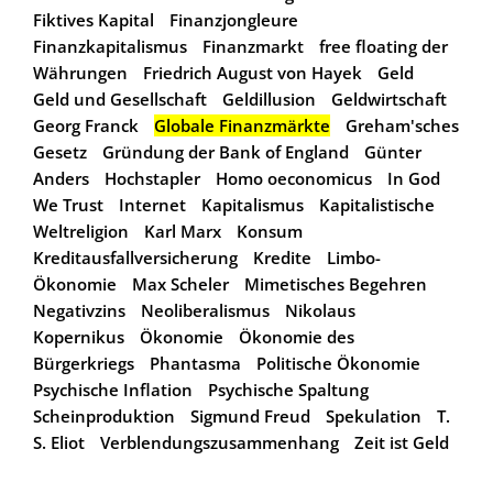
Fiktives Kapital
Finanzjongleure
Finanzkapitalismus
Finanzmarkt
free floating der
Währungen
Friedrich August von Hayek
Geld
Geld und Gesellschaft
Geldillusion
Geldwirtschaft
Georg Franck
Globale Finanzmärkte
Greham'sches
Gesetz
Gründung der Bank of England
Günter
Anders
Hochstapler
Homo oeconomicus
In God
We Trust
Internet
Kapitalismus
Kapitalistische
Weltreligion
Karl Marx
Konsum
Kreditausfallversicherung
Kredite
Limbo-
Ökonomie
Max Scheler
Mimetisches Begehren
Negativzins
Neoliberalismus
Nikolaus
Kopernikus
Ökonomie
Ökonomie des
Bürgerkriegs
Phantasma
Politische Ökonomie
Psychische Inflation
Psychische Spaltung
Scheinproduktion
Sigmund Freud
Spekulation
T.
S. Eliot
Verblendungszusammenhang
Zeit ist Geld