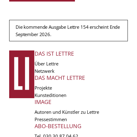
Die kommende Ausgabe Lettre 154 erscheint Ende
September 2026.
DAS IST LETTRE
FUSSZEILE
Über Lettre
Netzwerk
DAS MACHT LETTRE
Projekte
Kunsteditionen
IMAGE
Autoren und Künstler zu Lettre
Pressestimmen
ABO-BESTELLUNG
Tel.
030 30 87 04 62