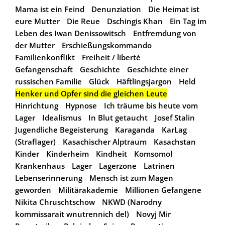
Mama ist ein Feind
Denunziation
Die Heimat ist
eure Mutter
Die Reue
Dschingis Khan
Ein Tag im
Leben des Iwan Denissowitsch
Entfremdung von
der Mutter
Erschießungskommando
Familienkonflikt
Freiheit / liberté
Gefangenschaft
Geschichte
Geschichte einer
russischen Familie
Glück
Häftlingsjargon
Held
Henker und Opfer sind die gleichen Leute
Hinrichtung
Hypnose
Ich träume bis heute vom
Lager
Idealismus
In Blut getaucht
Josef Stalin
Jugendliche Begeisterung
Karaganda
KarLag
(Straflager)
Kasachischer Alptraum
Kasachstan
Kinder
Kinderheim
Kindheit
Komsomol
Krankenhaus
Lager
Lagerzone
Latrinen
Lebenserinnerung
Mensch ist zum Magen
geworden
Militärakademie
Millionen Gefangene
Nikita Chruschtschow
NKWD (Narodny
kommissarait wnutrennich del)
Novyj Mir