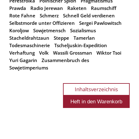
Perestroika
Polnischer Spion
Pragmatismus
Prawda
Radio Jerewan
Raketen
Raumschiff
Rote Fahne
Schmerz
Schnell Geld verdienen
Selbstmorde unter Offizieren
Sergei Pawlowitsch
Koroljow
Sowjetmensch
Sozialismus
Stacheldrahtzaun
Steppe
Tamerlan
Todesmaschinerie
Tscheljuskin-Expedition
Verhaftung
Volk
Wassili Grossman
Wiktor Tsoi
Yuri Gagarin
Zusammenbruch des
Sowjetimperiums
Inhaltsverzeichnis