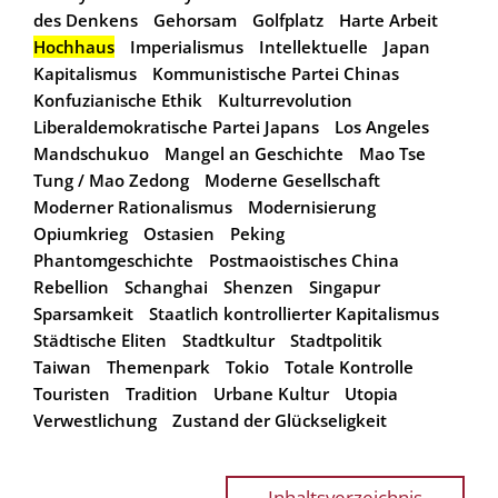
des Denkens
Gehorsam
Golfplatz
Harte Arbeit
Hochhaus
Imperialismus
Intellektuelle
Japan
Kapitalismus
Kommunistische Partei Chinas
Konfuzianische Ethik
Kulturrevolution
Liberaldemokratische Partei Japans
Los Angeles
Mandschukuo
Mangel an Geschichte
Mao Tse
Tung / Mao Zedong
Moderne Gesellschaft
Moderner Rationalismus
Modernisierung
Opiumkrieg
Ostasien
Peking
Phantomgeschichte
Postmaoistisches China
Rebellion
Schanghai
Shenzen
Singapur
Sparsamkeit
Staatlich kontrollierter Kapitalismus
Städtische Eliten
Stadtkultur
Stadtpolitik
Taiwan
Themenpark
Tokio
Totale Kontrolle
Touristen
Tradition
Urbane Kultur
Utopia
Verwestlichung
Zustand der Glückseligkeit
Inhaltsverzeichnis