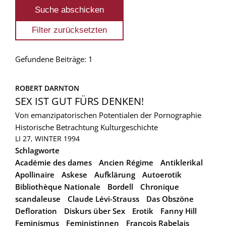
Gefundene Beiträge: 1
ROBERT DARNTON
SEX IST GUT FÜRS DENKEN!
Von emanzipatorischen Potentialen der Pornographie
Historische Betrachtung
Kulturgeschichte
LI 27, WINTER 1994
Schlagworte
Académie des dames
Ancien Régime
Antiklerikal
Apollinaire
Askese
Aufklärung
Autoerotik
Bibliothèque Nationale
Bordell
Chronique
scandaleuse
Claude Lévi-Strauss
Das Obszöne
Defloration
Diskurs über Sex
Erotik
Fanny Hill
Feminismus
Feministinnen
François Rabelais