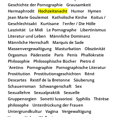
Geschichte der Pornographie
Grausamkeit
Hermaphrodit
Hochzeitsnacht
Humor
Hymen
Jean Marie Goulemot
Katholische Kirche
Koitus /
Geschlechtsakt
Kurtisane
l'enfer / Die Hölle
Laszivität
Le Midi
Le Pornographe
Libertinismus
Literatur und Leben
Männliche Dominanz
Männliche Herrschaft
Marquis de Sade
Massenvergewaltigung
Masturbation
Obszönität
Orgasmus
Päderastie
Paris
Penis
Phallokratie
Philosophie
Philosophische Bücher
Pietro d
´Aretino
Pornographie
Pornographische Literatur
Prostitution
Prostitutionsgeschichten
Réné
Descartes
Restif de la Bretonne
Säuberung
Schauerroman
Schwangerschaft
Sex
Sexuallehre
Sexualpraktik
Sexuelle
Gruppenorgien
Sonetti lussoriosi
Syphilis
Thérèse
philosophe
Unterdrückung der Frauen
Untergrundkultur
Vagina
Vergewaltigung