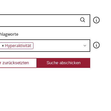
🛈
hlagworte
🛈
×
Hyperaktivität