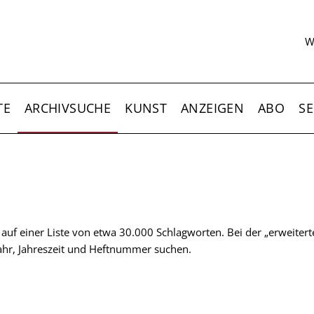
S
W
TE
ARCHIVSUCHE
KUNST
ANZEIGEN
ABO
SE
t auf einer Liste von etwa 30.000 Schlagworten. Bei der „erweiter
 Jahr, Jahreszeit und Heftnummer suchen.