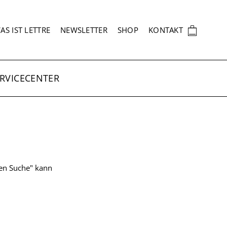
EKUNDÄRNAVIGATION
🛍
AS IST LETTRE
NEWSLETTER
SHOP
KONTAKT
RVICECENTER
ten Suche" kann