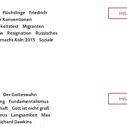
Flüchtlinge
Friedrich
Inh
r Konventionen
keitstest
Migranten
ow
Resignation
Russisches
ernacht Köln 2015
Soziale
Der Gotteswahn
Inh
ung
Fundamentalismus
haft
Gott ist nicht groß
mus
Langsamkeit
Max
ichard Dawkins