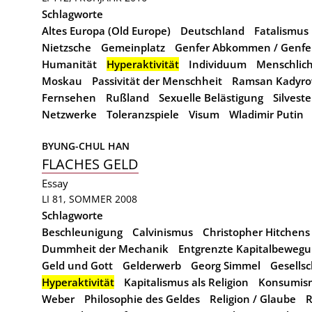
Schlagworte
Altes Europa (Old Europe)
Deutschland
Fatalismus
Nietzsche
Gemeinplatz
Genfer Abkommen / Genfe
Humanität
Hyperaktivität
Individuum
Menschlich
Moskau
Passivität der Menschheit
Ramsan Kadyr
Fernsehen
Rußland
Sexuelle Belästigung
Silvest
Netzwerke
Toleranzspiele
Visum
Wladimir Putin
BYUNG-CHUL HAN
FLACHES GELD
Essay
LI 81, SOMMER 2008
Schlagworte
Beschleunigung
Calvinismus
Christopher Hitchens
Dummheit der Mechanik
Entgrenzte Kapitalbeweg
Geld und Gott
Gelderwerb
Georg Simmel
Gesellsc
Hyperaktivität
Kapitalismus als Religion
Konsumis
Weber
Philosophie des Geldes
Religion / Glaube
R