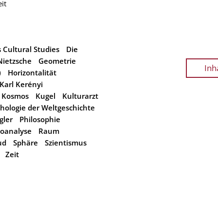
it
 Cultural Studies
Die
Nietzsche
Geometrie
Inh
)
Horizontalität
Karl Kerényi
Kosmos
Kugel
Kulturarzt
hologie der Weltgeschichte
gler
Philosophie
oanalyse
Raum
ud
Sphäre
Szientismus
Zeit