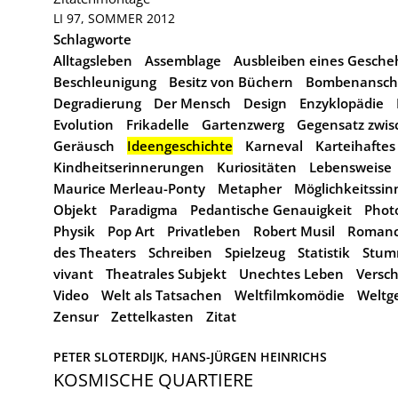
LI 97, SOMMER 2012
Schlagworte
Alltagsleben
Assemblage
Ausbleiben eines Gesche
Beschleunigung
Besitz von Büchern
Bombenansch
Degradierung
Der Mensch
Design
Enzyklopädie
Evolution
Frikadelle
Gartenzwerg
Gegensatz zwi
Geräusch
Ideengeschichte
Karneval
Karteihaftes
Kindheitserinnerungen
Kuriositäten
Lebensweise
Maurice Merleau-Ponty
Metapher
Möglichkeitssin
Objekt
Paradigma
Pedantische Genauigkeit
Phot
Physik
Pop Art
Privatleben
Robert Musil
Romanc
des Theaters
Schreiben
Spielzeug
Statistik
Stum
vivant
Theatrales Subjekt
Unechtes Leben
Versch
Video
Welt als Tatsachen
Weltfilmkomödie
Weltg
Zensur
Zettelkasten
Zitat
PETER SLOTERDIJK, 
HANS-JÜRGEN HEINRICHS
KOSMISCHE QUARTIERE