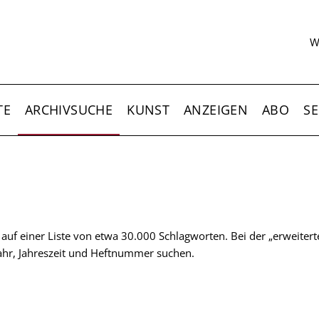
S
W
TE
ARCHIVSUCHE
KUNST
ANZEIGEN
ABO
SE
t auf einer Liste von etwa 30.000 Schlagworten. Bei der „erweiter
 Jahr, Jahreszeit und Heftnummer suchen.