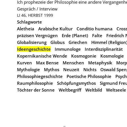
Ich prophezeie der Philosophie eine andere Vergangenhe
Gespräch / Interview
LI 46, HERBST 1999
Schlagworte
Aletheia
Arabische Kultur
Conditio humana
Cross
präzisen Vergnügen
Erde (Planet)
Falte
Friedrich 
Globalisierung
Globus
Griechen
Himmel (Religion
Ideengeschichte
Immunologe
Interdisziplinarität
Kopernikanische Wende
Kosmogonie
Kosmologie
Kurven
Max Bense
Menschen
Metaphysik
Morp
Mythologie
Mythos
Neuzeit
Nichts
Oswald Spen
Philosophiegeschichte
Poetische Philosophie
Psych
Raumphilosophie
Schöpfungsmythos
Sigmund Fre
Töchter der Sonne
Weltbegriff
Weltbild
Weltseele