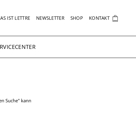
EKUNDÄRNAVIGATION
🛍
AS IST LETTRE
NEWSLETTER
SHOP
KONTAKT
RVICECENTER
ten Suche" kann