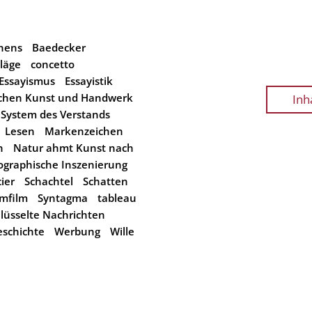
hens
Baedecker
läge
concetto
Essayismus
Essayistik
schen Kunst und Handwerk
Inh
 System des Verstands
Lesen
Markenzeichen
n
Natur ahmt Kunst nach
ographische Inszenierung
ier
Schachtel
Schatten
mfilm
Syntagma
tableau
lüsselte Nachrichten
eschichte
Werbung
Wille