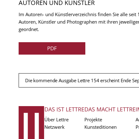
AUTOREN UND KÜNSTLER
Im Autoren- und Künstlerverzeichnis finden Sie alle seit
Autoren, Künstler und Photographen mit ihren jeweilige
geordnet.
PDF
Die kommende Ausgabe Lettre 154 erscheint Ende Se
DAS IST LETTRE
DAS MACHT LETTRE
I
FUSSZEILE
Über Lettre
Projekte
A
Netzwerk
Kunsteditionen
P