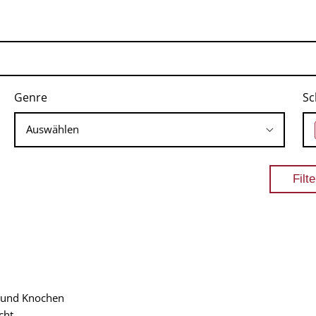
Genre
Sc
b und Knochen
cht