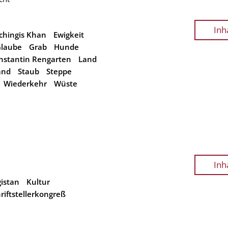
Inh
chingis Khan
Ewigkeit
laube
Grab
Hunde
nstantin Rengarten
Land
and
Staub
Steppe
Wiederkehr
Wüste
Inh
gistan
Kultur
riftstellerkongreß