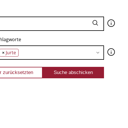
🛈
hlagworte
🛈
×
Jurte