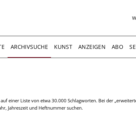
S
W
TE
ARCHIVSUCHE
KUNST
ANZEIGEN
ABO
SE
t auf einer Liste von etwa 30.000 Schlagworten. Bei der „erweiter
 Jahr, Jahreszeit und Heftnummer suchen.