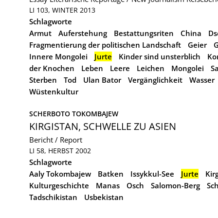
LI 103, WINTER 2013
Schlagworte
Armut
Auferstehung
Bestattungsriten
China
Ds
Fragmentierung der politischen Landschaft
Geier
G
Innere Mongolei
Jurte
Kinder sind unsterblich
Ko
der Knochen
Leben
Leere
Leichen
Mongolei
S
Sterben
Tod
Ulan Bator
Vergänglichkeit
Wasser
Wüstenkultur
SCHERBOTO TOKOMBAJEW
KIRGISTAN, SCHWELLE ZU ASIEN
Bericht / Report
LI 58, HERBST 2002
Schlagworte
Aaly Tokombajew
Batken
Issykkul-See
Jurte
Kir
Kulturgeschichte
Manas
Osch
Salomon-Berg
Sch
Tadschikistan
Usbekistan