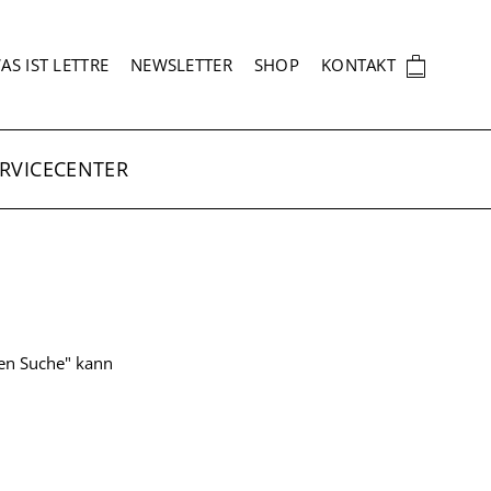
EKUNDÄRNAVIGATION
🛍
AS IST LETTRE
NEWSLETTER
SHOP
KONTAKT
RVICECENTER
ten Suche" kann