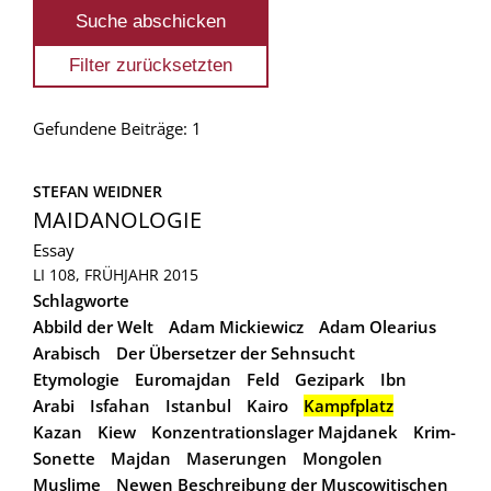
Gefundene Beiträge: 1
STEFAN WEIDNER
MAIDANOLOGIE
Essay
LI 108, FRÜHJAHR 2015
Schlagworte
Abbild der Welt
Adam Mickiewicz
Adam Olearius
Arabisch
Der Übersetzer der Sehnsucht
Etymologie
Euromajdan
Feld
Gezipark
Ibn
Arabi
Isfahan
Istanbul
Kairo
Kampfplatz
Kazan
Kiew
Konzentrationslager Majdanek
Krim-
Sonette
Majdan
Maserungen
Mongolen
Muslime
Newen Beschreibung der Muscowitischen