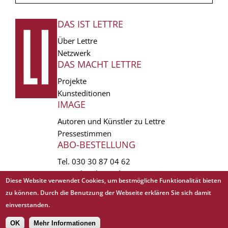
DAS IST LETTRE
FUSSZEILE
Über Lettre
Netzwerk
DAS MACHT LETTRE
Projekte
Kunsteditionen
IMAGE
Autoren und Künstler zu Lettre
Pressestimmen
ABO-BESTELLUNG
Tel.
030 30 87 04 62
vertrieb(at)lettre.de
Diese Website verwendet Cookies, um bestmögliche Funktionalität bieten
zu können. Durch die Benutzung der Webseite erklären Sie sich damit
Copyright © 1988 - 2026 Lettre International. All rights reserved.
einverstanden.
EXTRA
AGB
Abo kündigen
Datenschutz
Impressum
Links
Mediadaten
𝗳
OK
Mehr Informationen
Sitemap