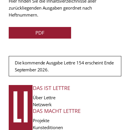
Hier finden Sie die Inhaltsverzeichnisse aller
zurückliegenden Ausgaben geordnet nach
Heftnummern.
PDF
Die kommende Ausgabe Lettre 154 erscheint Ende
September 2026.
DAS IST LETTRE
FUSSZEILE
Über Lettre
Netzwerk
DAS MACHT LETTRE
Projekte
Kunsteditionen