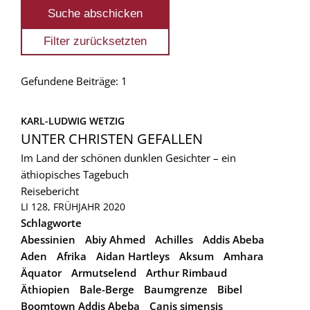
Gefundene Beiträge: 1
KARL-LUDWIG WETZIG
UNTER CHRISTEN GEFALLEN
Im Land der schönen dunklen Gesichter – ein
äthiopisches Tagebuch
Reisebericht
LI 128, FRÜHJAHR 2020
Schlagworte
Abessinien
Abiy Ahmed
Achilles
Addis Abeba
Aden
Afrika
Aidan Hartleys
Aksum
Amhara
Äquator
Armutselend
Arthur Rimbaud
Äthiopien
Bale-Berge
Baumgrenze
Bibel
Boomtown Addis Abeba
Canis simensis