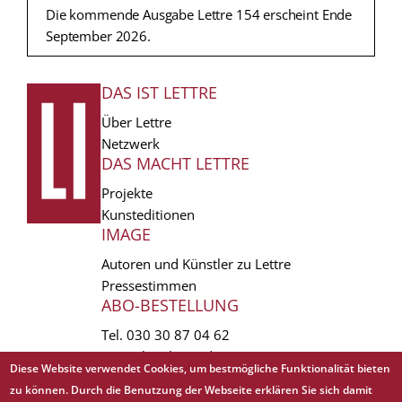
Die kommende Ausgabe Lettre 154 erscheint Ende
September 2026.
DAS IST LETTRE
FUSSZEILE
Über Lettre
Netzwerk
DAS MACHT LETTRE
Projekte
Kunsteditionen
IMAGE
Autoren und Künstler zu Lettre
Pressestimmen
ABO-BESTELLUNG
Tel.
030 30 87 04 62
vertrieb(at)lettre.de
Diese Website verwendet Cookies, um bestmögliche Funktionalität bieten
zu können. Durch die Benutzung der Webseite erklären Sie sich damit