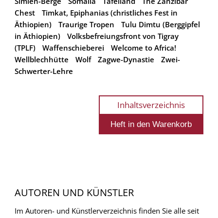
Simien-Berge
Somalia
Tafelland
The Zanzibar
Chest
Timkat, Epiphanias (christliches Fest in
Äthiopien)
Traurige Tropen
Tulu Dimtu (Berggipfel
in Äthiopien)
Volksbefreiungsfront von Tigray
(TPLF)
Waffenschieberei
Welcome to Africa!
Wellblechhütte
Wolf
Zagwe-Dynastie
Zwei-
Schwerter-Lehre
Inhaltsverzeichnis
AUTOREN UND KÜNSTLER
Im Autoren- und Künstlerverzeichnis finden Sie alle seit