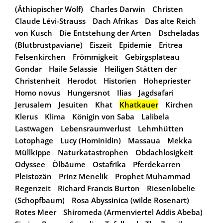
(Äthiopischer Wolf)
Charles Darwin
Christen
Claude Lévi-Strauss
Dach Afrikas
Das alte Reich
von Kusch
Die Entstehung der Arten
Dscheladas
(Blutbrustpaviane)
Eiszeit
Epidemie
Eritrea
Felsenkirchen
Frömmigkeit
Gebirgsplateau
Gondar
Haile Selassie
Heiligen Stätten der
Christenheit
Herodot
Historien
Hohepriester
Homo novus
Hungersnot
Ilias
Jagdsafari
Jerusalem
Jesuiten
Khat
Khatkauer
Kirchen
Klerus
Klima
Königin von Saba
Lalibela
Lastwagen
Lebensraumverlust
Lehmhütten
Lotophage
Lucy (Hominidin)
Massaua
Mekka
Müllkippe
Naturkatastrophen
Obdachlosigkeit
Odyssee
Ölbäume
Ostafrika
Pferdekarren
Pleistozän
Prinz Menelik
Prophet Muhammad
Regenzeit
Richard Francis Burton
Riesenlobelie
(Schopfbaum)
Rosa Abyssinica (wilde Rosenart)
Rotes Meer
Shiromeda (Armenviertel Addis Abeba)