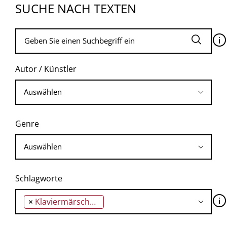
SUCHE NACH TEXTEN
🛈
Autor / Künstler
Genre
Schlagworte
🛈
×
Klaviermärsche Opus 76