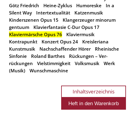
Götz Friedrich
Heine-Zyklus
Humoreske
In a
Silent Way
Intertextualität
Katzenmusik
Kinderszenen Opus 15
Klangerzeuger minorum
gentuum
Klavierfantasie C-Dur Opus 17
Klaviermärsche Opus 76
Klaviermusik
Kontrapunkt
Konzert Opus 24
Kreisleriana
Kunstmusik
Nachschaffender Hörer
Rheinische
Sinfonie
Roland Barthes
Rückungen – Ver-
rückungen
Vielstimmigkeit
Volksmusik
Werk
(Musik)
Wunschmaschine
Inhaltsverzeichnis