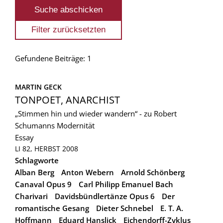
Gefundene Beiträge: 1
MARTIN GECK
TONPOET, ANARCHIST
„Stimmen hin und wieder wandern“ - zu Robert
Schumanns Modernität
Essay
LI 82, HERBST 2008
Schlagworte
Alban Berg
Anton Webern
Arnold Schönberg
Canaval Opus 9
Carl Philipp Emanuel Bach
Charivari
Davidsbündlertänze Opus 6
Der
romantische Gesang
Dieter Schnebel
E. T. A.
Hoffmann
Eduard Hanslick
Eichendorff-Zyklus