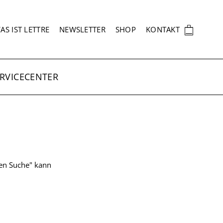
EKUNDÄRNAVIGATION
🛍
AS IST LETTRE
NEWSLETTER
SHOP
KONTAKT
RVICECENTER
ten Suche" kann