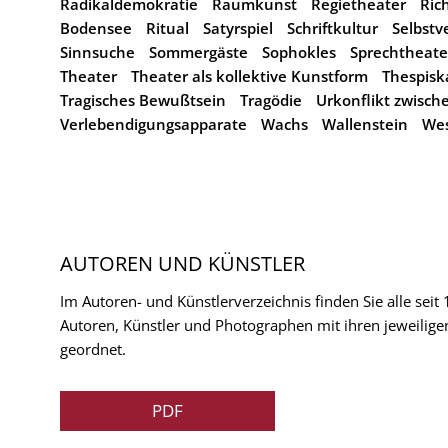
Radikaldemokratie
Raumkunst
Regietheater
Ric
Bodensee
Ritual
Satyrspiel
Schriftkultur
Selbstv
Sinnsuche
Sommergäste
Sophokles
Sprechtheate
Theater
Theater als kollektive Kunstform
Thespisk
Tragisches Bewußtsein
Tragödie
Urkonflikt zwisch
Verlebendigungsapparate
Wachs
Wallenstein
We
AUTOREN UND KÜNSTLER
Im Autoren- und Künstlerverzeichnis finden Sie alle seit
Autoren, Künstler und Photographen mit ihren jeweilige
geordnet.
PDF