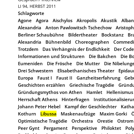
LI 94, HERBST 2011
Schlagworte
Agone
Agora
Aischylos
Akropolis
Akustik
Alban
Alexandria
Anton Pawlowitsch Tschechow
Aristop
Berliner Schaubühne
Bildertheater
Bockstanz
Br
Alexandria
Bühnenbild
Choreographen
Commedia
Trotzdem
Das Verhängnis der Endlichkeit
Der Code
Informationen und Strukturen
Die Bakchen
Die Bo
Eumeniden
Die Frösche
Die Mutter
Die Nibelung
Drei Schwestern
Elisabethanisches Theater
Epidau
Europa
Faust I
Faust II
Ganzheitserfahrung
Geb
Geschichten erzählen
Griechische Tragödie
Gründu
Gründungsmythos von Athen
Hamlet
Hellenismus
Herrschaft Athens
Hinterfragen
Institutionalisier
Johann Peter Hebel
Kampf der Geschlechter
Katha
Kothurn
Libussa
Maskenaufzüge
Maxim Gorki
Ö
Optimistische Tragödie
Orchestra
Orestie
Ostrom
Peer Gynt
Pergament
Perspektive
Philoktet
Pol