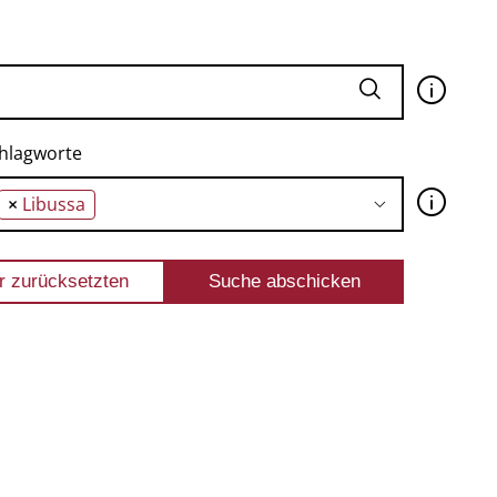
🛈
hlagworte
🛈
×
Libussa