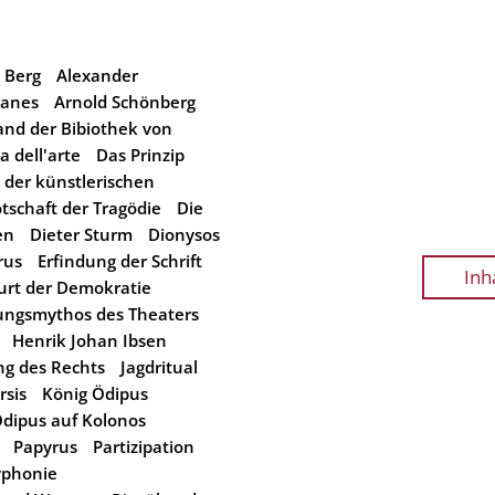
 Berg
Alexander
hanes
Arnold Schönberg
and der Bibiothek von
 dell'arte
Das Prinzip
 der künstlerischen
tschaft der Tragödie
Die
en
Dieter Sturm
Dionysos
rus
Erfindung der Schrift
Inh
urt der Demokratie
ngsmythos des Theaters
Henrik Johan Ibsen
ung des Rechts
Jagdritual
rsis
König Ödipus
dipus auf Kolonos
Papyrus
Partizipation
yphonie