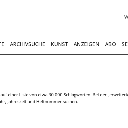
S
W
TE
ARCHIVSUCHE
KUNST
ANZEIGEN
ABO
SE
t auf einer Liste von etwa 30.000 Schlagworten. Bei der „erweiter
 Jahr, Jahreszeit und Heftnummer suchen.