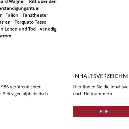
hard Wagner
Ritt über den
erständigungsritual
r
Talion
Tanztheater
arren
Torquato Tasso
en Leben und Tod
Venedig
strom
INHALTSVERZEICHNI
 1988 veröffentlichten
Hier finden Sie die Inhalts
n Beitragen alphabetisch
nach Heftnummern.
PDF