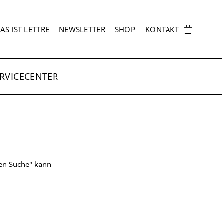
EKUNDÄRNAVIGATION
🛍
AS IST LETTRE
NEWSLETTER
SHOP
KONTAKT
RVICECENTER
ten Suche" kann