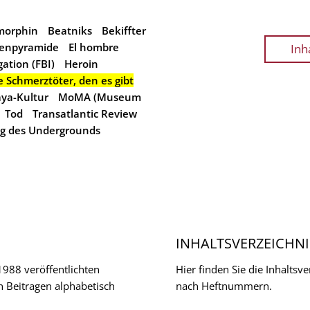
morphin
Beatniks
Bekiffter
enpyramide
El hombre
Inh
ation (FBI)
Heroin
te Schmerztöter, den es gibt
ya-Kultur
MoMA (Museum
Tod
Transatlantic Review
g des Undergrounds
INHALTSVERZEICHNI
 1988 veröffentlichten
Hier finden Sie die Inhalts
n Beitragen alphabetisch
nach Heftnummern.