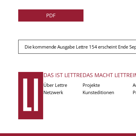
PDF
Die kommende Ausgabe Lettre 154 erscheint Ende Se
DAS IST LETTRE
DAS MACHT LETTRE
I
FUSSZEILE
Über Lettre
Projekte
A
Netzwerk
Kunsteditionen
P