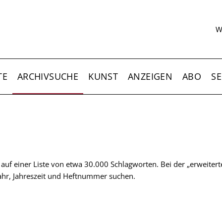
S
W
TE
ARCHIVSUCHE
KUNST
ANZEIGEN
ABO
SE
t auf einer Liste von etwa 30.000 Schlagworten. Bei der „erweiter
 Jahr, Jahreszeit und Heftnummer suchen.