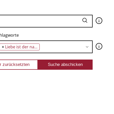
🛈
hlagworte
🛈
×
Liebe ist der natürlichste Schmerztöter, den es gibt