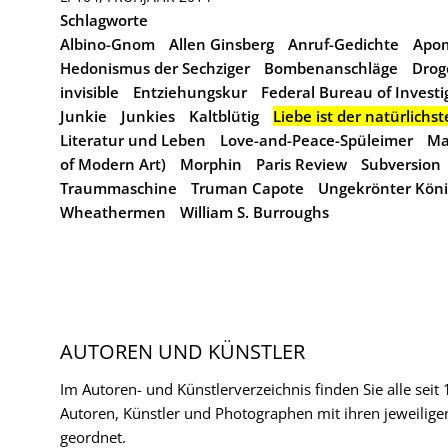
Schlagworte
Albino-Gnom
Allen Ginsberg
Anruf-Gedichte
Apo
Hedonismus der Sechziger
Bombenanschläge
Drog
invisible
Entziehungskur
Federal Bureau of Investig
Junkie
Junkies
Kaltblütig
Liebe ist der natürlichs
Literatur und Leben
Love-and-Peace-Spüleimer
Ma
of Modern Art)
Morphin
Paris Review
Subversion
Traummaschine
Truman Capote
Ungekrönter Köni
Wheathermen
William S. Burroughs
AUTOREN UND KÜNSTLER
Im Autoren- und Künstlerverzeichnis finden Sie alle seit
Autoren, Künstler und Photographen mit ihren jeweilige
geordnet.