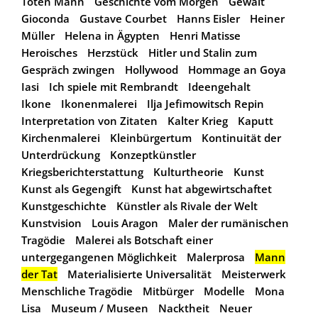
Toten Mann
Geschichte vom Morgen
Gewalt
Gioconda
Gustave Courbet
Hanns Eisler
Heiner
Müller
Helena in Ägypten
Henri Matisse
Heroisches
Herzstück
Hitler und Stalin zum
Gespräch zwingen
Hollywood
Hommage an Goya
Iasi
Ich spiele mit Rembrandt
Ideengehalt
Ikone
Ikonenmalerei
Ilja Jefimowitsch Repin
Interpretation von Zitaten
Kalter Krieg
Kaputt
Kirchenmalerei
Kleinbürgertum
Kontinuität der
Unterdrückung
Konzeptkünstler
Kriegsberichterstattung
Kulturtheorie
Kunst
Kunst als Gegengift
Kunst hat abgewirtschaftet
Kunstgeschichte
Künstler als Rivale der Welt
Kunstvision
Louis Aragon
Maler der rumänischen
Tragödie
Malerei als Botschaft einer
untergegangenen Möglichkeit
Malerprosa
Mann
der Tat
Materialisierte Universalität
Meisterwerk
Menschliche Tragödie
Mitbürger
Modelle
Mona
Lisa
Museum / Museen
Nacktheit
Neuer