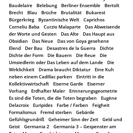
Baudelaire
Belebung
Berliner Ensemble
Bertolt
Brecht
Blau
Brüche
Brutalität
Bukarest
Bürgerkrieg
Byzantinische Welt
Caprichos
Corneliu Baba
Curzio Malaparte
Das Abweisende
der Worte und Gesten
Das Alte
Das Haupt aus
Obsidian
Das Neue
Das von Goya gesehene
Elend
Der Bau
Desastres de la Guerra
Dichte
Dichte der Form
Die Bauern
Die Reue
Die
Umsiedlerin oder Das Leben auf dem Lande
Die
Wirklichkeit
Drama braucht Diktatur
Eine Kuh
neben einem Cadillac parken
Eintritt in die
Kollektivwirtschaft
Eiserne Garde
Eiserner
Vorhang
Erdhafter Maler
Erinnerungsgeometrie
Es sind die Toten, die die Toten begraben
Eugène
Delacroix
Euripides
Farbe / Farben
Feigheit
Formalismus
Fremd sterben
Gebärde
Gefühlsgrundriß
Geheimer Sinn der Zeit
Geld und
Geist
Germania 2
Germania 3 – Gespenster am