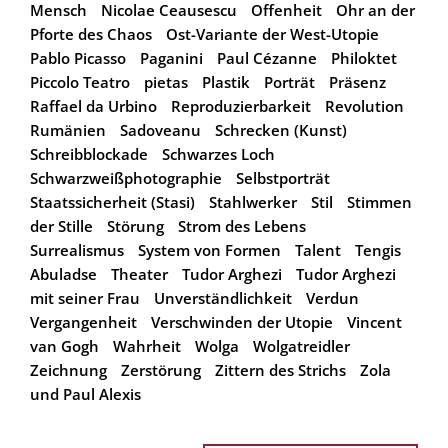
Mensch
Nicolae Ceausescu
Offenheit
Ohr an der
Pforte des Chaos
Ost-Variante der West-Utopie
Pablo Picasso
Paganini
Paul Cézanne
Philoktet
Piccolo Teatro
pietas
Plastik
Porträt
Präsenz
Raffael da Urbino
Reproduzierbarkeit
Revolution
Rumänien
Sadoveanu
Schrecken (Kunst)
Schreibblockade
Schwarzes Loch
Schwarzweißphotographie
Selbstporträt
Staatssicherheit (Stasi)
Stahlwerker
Stil
Stimmen
der Stille
Störung
Strom des Lebens
Surrealismus
System von Formen
Talent
Tengis
Abuladse
Theater
Tudor Arghezi
Tudor Arghezi
mit seiner Frau
Unverständlichkeit
Verdun
Vergangenheit
Verschwinden der Utopie
Vincent
van Gogh
Wahrheit
Wolga
Wolgatreidler
Zeichnung
Zerstörung
Zittern des Strichs
Zola
und Paul Alexis