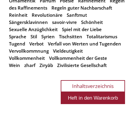
Ornamentik
Parfüm
Poesie
Raffinement
Regeln
des Raffinements
Regeln guter Nachbarschaft
Reinheit
Revolutionäre
Sanftmut
Sängersklavinnen
savoir-vivre
Schönheit
Sexuelle Anzüglichkeit
Spiel mit der Liebe
Sprache
Stil
Syrien
Tischsitten
Totalitarismus
Tugend
Verbot
Verfall von Werten und Tugenden
Vervollkommnung
Vieldeutigkeit
Vollkommenheit
Vollkommenheit der Geste
Wein
zharf
Ziryâb
Zivilisierte Gesellschaft
Inhaltsverzeichnis