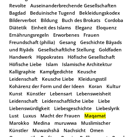
Revolte
Auseinanderbrechende Gesellschaften
Bagdad
Beduinische Tugend
Bekleidungskodex
Bilderverbot
Bildung
Buch des Brokats
Cordoba
Diätetik
Einheit des Islams
Eleganz
Eloquenz
Ernährungsregeln
Erworbenes
Frauen
Freundschaft (philia)
Gesang
Geschichte Bâyads
und Riyâds
Gesellschaftliche Stellung
Goldfaden
Handwerk
Hippokrates
Höfische Gesellschaft
Höfische Liebe
Islam
Islamische Architektur
Kalligraphie
Kampfgedichte
Keusche
Leidenschaft
Keusche Liebe
Kleidungsstil
Kohärenz der Form und der Ideen
Koran
Kultur
Kunst
Künstler
Lebensart
Lebensweisheit
Leidenschaft
Leidenschaftliche Liebe
Liebe
Liebenswürdigkeit
Liebesgeschichte
Liebeslyrik
Lust
Luxus
Macht der Frauen
Maqamat
Marokko
Medina
muruwwa
Muslimischer
Künstler
Muwashshâ
Nachsicht
Omen