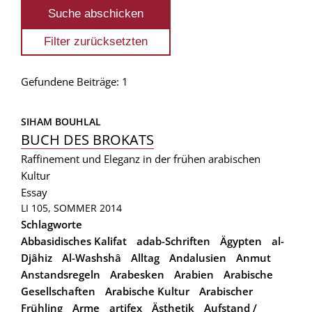
Gefundene Beiträge: 1
SIHAM BOUHLAL
BUCH DES BROKATS
Raffinement und Eleganz in der frühen arabischen
Kultur
Essay
LI 105, SOMMER 2014
Schlagworte
Abbasidisches Kalifat
adab-Schriften
Ägypten
al-
Djâhiz
Al-Washshâ
Alltag
Andalusien
Anmut
Anstandsregeln
Arabesken
Arabien
Arabische
Gesellschaften
Arabische Kultur
Arabischer
Frühling
Arme
artifex
Ästhetik
Aufstand /