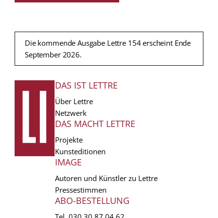
Die kommende Ausgabe Lettre 154 erscheint Ende
September 2026.
DAS IST LETTRE
FUSSZEILE
Über Lettre
Netzwerk
DAS MACHT LETTRE
Projekte
Kunsteditionen
IMAGE
Autoren und Künstler zu Lettre
Pressestimmen
ABO-BESTELLUNG
Tel.
030 30 87 04 62