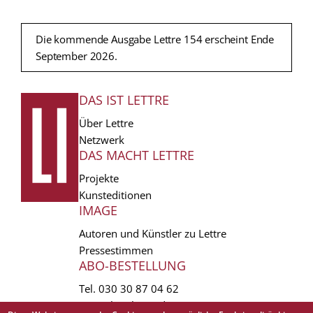
Die kommende Ausgabe Lettre 154 erscheint Ende
September 2026.
DAS IST LETTRE
FUSSZEILE
Über Lettre
Netzwerk
DAS MACHT LETTRE
Projekte
Kunsteditionen
IMAGE
Autoren und Künstler zu Lettre
Pressestimmen
ABO-BESTELLUNG
Tel.
030 30 87 04 62
vertrieb(at)lettre.de