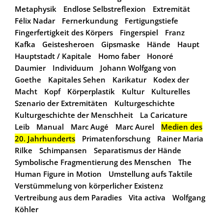
Metaphysik
Endlose Selbstreflexion
Extremität
Félix Nadar
Fernerkundung
Fertigungstiefe
Fingerfertigkeit des Körpers
Fingerspiel
Franz
Kafka
Geistesheroen
Gipsmaske
Hände
Haupt
Hauptstadt / Kapitale
Homo faber
Honoré
Daumier
Individuum
Johann Wolfgang von
Goethe
Kapitales Sehen
Karikatur
Kodex der
Macht
Kopf
Körperplastik
Kultur
Kulturelles
Szenario der Extremitäten
Kulturgeschichte
Kulturgeschichte der Menschheit
La Caricature
Leib
Manual
Marc Augé
Marc Aurel
Medien des
20. Jahrhunderts
Primatenforschung
Rainer Maria
Rilke
Schimpansen
Separatismus der Hände
Symbolische Fragmentierung des Menschen
The
Human Figure in Motion
Umstellung aufs Taktile
Verstümmelung von körperlicher Existenz
Vertreibung aus dem Paradies
Vita activa
Wolfgang
Köhler