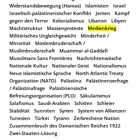
Widerstandsbewegung (Hamas)
Islamisten
Israel
Israelisch-palästinensischer Konflikt
Jemen
Kampf
gegen den Terror
Kolonialismus
Libanon
Libyen
Machtstruktur
Massenproteste
Medienkrieg
Militärisches Ungleichgewicht
Minderheit /
Minorität
Moslembruderschaft /
Muslimbruderschaft
Muammar al-Gaddafi
Musulmans Sans Frontières
Nachrichtenwäsche
Nationale Kultur
Nationaler Geist
Nationalismus
Neue islamistische Sprache
North Atlantic Treaty
Organization (NATO)
Palästina
Palästinenserfrage
/ Palästinafrage
Palästinensische
Befreiungsorganisation (PLO)
Säkularismus
Salafismus
Saudi-Arabien
Schiiten
Schleier
Stabilität
Sunniten
Syrien
System von Allianzen
Tunesien
Türkei
Tyrann
Zerbrechene Nation
Zusammenbruch des Osmanischen Reiches 1922
Zwei-Staaten-Lösung