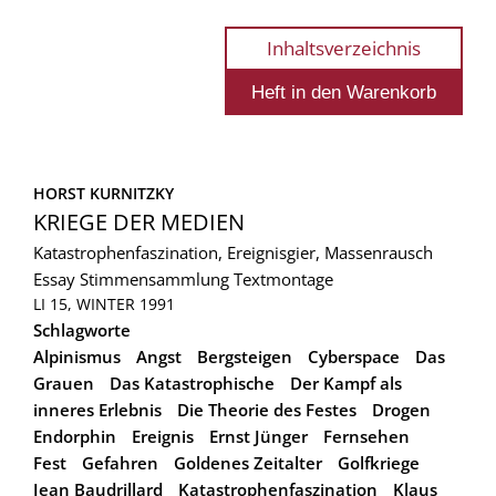
Inhaltsverzeichnis
HORST KURNITZKY
KRIEGE DER MEDIEN
Katastrophenfaszination, Ereignisgier, Massenrausch
Essay
Stimmensammlung
Textmontage
LI 15, WINTER 1991
Schlagworte
Alpinismus
Angst
Bergsteigen
Cyberspace
Das
Grauen
Das Katastrophische
Der Kampf als
inneres Erlebnis
Die Theorie des Festes
Drogen
Endorphin
Ereignis
Ernst Jünger
Fernsehen
Fest
Gefahren
Goldenes Zeitalter
Golfkriege
Jean Baudrillard
Katastrophenfaszination
Klaus