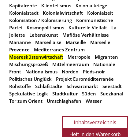
Kapitalrente
Klientelismus
Kolonialkriege
Kolonialstadt
Kolonialwirtschaft
Kolonialzeit
Kolonisation / Kolonisierung
Kommunistische
Partei
Kosmopolitismus
Kulturelle Vielfalt
La
Joliette
Lebenskunst
Mafiöse Verhältnisse
Marianne
Marseillaise
Marseille
Marseille
Provence
Mediterranes Zentrum
Meeresküstenwirtschaft
Metropole
Migranten
Mischungsprozeß
Mittelmeerraum
Nationale
Front
Nationalismus
Norden
Pieds-noir
Politisches Unglück
Projekt Euroméditerranée
Rohstoffe
Schlafstädte
Schwarzmarkt
Seestadt
Spekulative Logik
Stadtkultur
Süden
Suezkanal
Tor zum Orient
Umschlaghafen
Wasser
Inhaltsverzeichnis