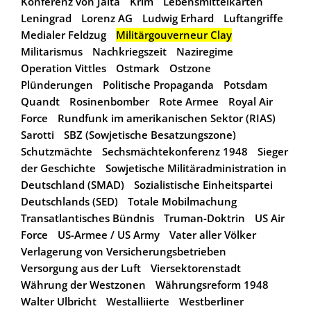
Konferenz von Jalta
Krim
Lebensmittelkarten
Leningrad
Lorenz AG
Ludwig Erhard
Luftangriffe
Medialer Feldzug
Militärgouverneur Clay
Militarismus
Nachkriegszeit
Naziregime
Operation Vittles
Ostmark
Ostzone
Plünderungen
Politische Propaganda
Potsdam
Quandt
Rosinenbomber
Rote Armee
Royal Air
Force
Rundfunk im amerikanischen Sektor (RIAS)
Sarotti
SBZ (Sowjetische Besatzungszone)
Schutzmächte
Sechsmächtekonferenz 1948
Sieger
der Geschichte
Sowjetische Militäradministration in
Deutschland (SMAD)
Sozialistische Einheitspartei
Deutschlands (SED)
Totale Mobilmachung
Transatlantisches Bündnis
Truman-Doktrin
US Air
Force
US-Armee / US Army
Vater aller Völker
Verlagerung von Versicherungsbetrieben
Versorgung aus der Luft
Viersektorenstadt
Währung der Westzonen
Währungsreform 1948
Walter Ulbricht
Westalliierte
Westberliner