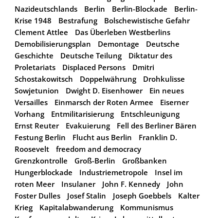
Nazideutschlands
Berlin
Berlin-Blockade
Berlin-
Krise 1948
Bestrafung
Bolschewistische Gefahr
Clement Attlee
Das Überleben Westberlins
Demobilisierungsplan
Demontage
Deutsche
Geschichte
Deutsche Teilung
Diktatur des
Proletariats
Displaced Persons
Dmitri
Schostakowitsch
Doppelwährung
Drohkulisse
Sowjetunion
Dwight D. Eisenhower
Ein neues
Versailles
Einmarsch der Roten Armee
Eiserner
Vorhang
Entmilitarisierung
Entschleunigung
Ernst Reuter
Evakuierung
Fell des Berliner Bären
Festung Berlin
Flucht aus Berlin
Franklin D.
Roosevelt
freedom and democracy
Grenzkontrolle
Groß-Berlin
Großbanken
Hungerblockade
Industriemetropole
Insel im
roten Meer
Insulaner
John F. Kennedy
John
Foster Dulles
Josef Stalin
Joseph Goebbels
Kalter
Krieg
Kapitalabwanderung
Kommunismus