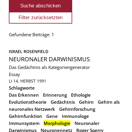
Gefundene Beiträge: 1
ISRAEL ROSENFIELD
NEURONALER DARWINISMUS
Das Gedächtnis als Kategoriengenerator
Essay
LI 14, HERBST 1991
Schlagworte
Das Erkennen
Erinnerung
Ethologie
Evolutionstheorie
Gedächtnis
Gehirn
Gehirn als
neuronales Netzwerk
Gehirnforschung
Gehirnfunktion
Gene
Immunologe
Immunsystem
Morphologie
Neuronaler
Darwinismus
Neuronennetz
Roger Sperry