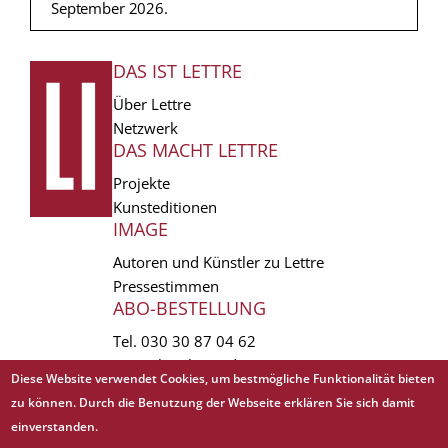
September 2026.
DAS IST LETTRE
FUSSZEILE
Über Lettre
Netzwerk
DAS MACHT LETTRE
Projekte
Kunsteditionen
IMAGE
Autoren und Künstler zu Lettre
Pressestimmen
ABO-BESTELLUNG
Tel.
030 30 87 04 62
vertrieb(at)lettre.de
Diese Website verwendet Cookies, um bestmögliche Funktionalität bieten
zu können. Durch die Benutzung der Webseite erklären Sie sich damit
Copyright © 1988 - 2026 Lettre International. All rights reserved.
einverstanden.
EXTRA
AGB
Abo kündigen
Datenschutz
Impressum
Links
Mediadaten