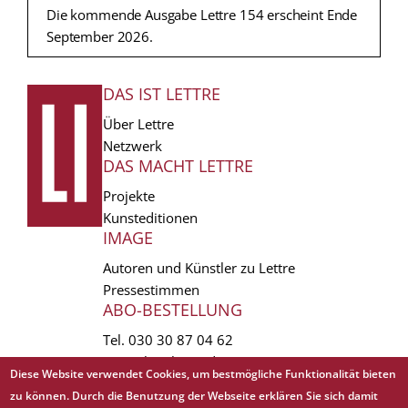
Die kommende Ausgabe Lettre 154 erscheint Ende
September 2026.
DAS IST LETTRE
FUSSZEILE
Über Lettre
Netzwerk
DAS MACHT LETTRE
Projekte
Kunsteditionen
IMAGE
Autoren und Künstler zu Lettre
Pressestimmen
ABO-BESTELLUNG
Tel.
030 30 87 04 62
vertrieb(at)lettre.de
Diese Website verwendet Cookies, um bestmögliche Funktionalität bieten
zu können. Durch die Benutzung der Webseite erklären Sie sich damit