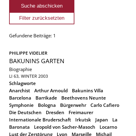
Gefundene Beiträge: 1
PHILIPPE VIDELIER
BAKUNINS GARTEN
Biographie
LI 63, WINTER 2003
Schlagworte
Anarchist
Arthur Arnould
Bakunins Villa
Barcelona
Barrikade
Beethovens Neunte
Symphonie
Bologna
Bürgerwehr
Carlo Cafiero
Die Deutschen
Dresden
Freimaurer
Internationale Bruderschaft
Irkutsk
Japan
La
Baronata
Leopold von Sacher-Masoch
Locarno
Lust der Zerstörung
Lyon
Marseille
Michail