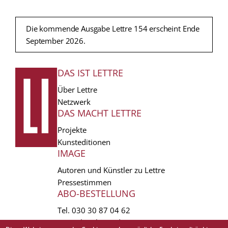
Die kommende Ausgabe Lettre 154 erscheint Ende
September 2026.
DAS IST LETTRE
FUSSZEILE
Über Lettre
Netzwerk
DAS MACHT LETTRE
Projekte
Kunsteditionen
IMAGE
Autoren und Künstler zu Lettre
Pressestimmen
ABO-BESTELLUNG
Tel.
030 30 87 04 62
vertrieb(at)lettre.de