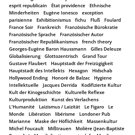
esprit republicain
État providence
Ethnische
Minderheiten
Eugène Ionesco
exception
parisienne
Exhibitionismus
fichu
Fluß
Foulard
France Soir
Frankreich
Französische Bürokratie
Französische Sprache
Französischer Autor
Französischer Republikanismus
french theory
Georges-Eugène Baron Haussmann
Gilles Deleuze
Globalisierung
Glottozentrisch
Grand Tour
Gustave Flaubert
Hauptstadt der Freizügigkeit
Hauptstadt des Intellekts
Hexagon
Hidschab
Hollywood Ending
Honoré de Balzac
Hygiene
Intellektuelle
Jacques Derrida
Kodifizierte Kultur
Kult der Kinogeschichte
Kulturelle Reflexe
Kulturproduktion
Kunst des Verlachens
L'Humanité
Laizismus / Laizität
Le Figaro
Le
Monde
Libération
libérisme
Londoner Pub
Marianne
Maske der Höflichkeit
Massenkultur
Michel Foucault
Mißtrauen
Molière (Jean-Baptiste