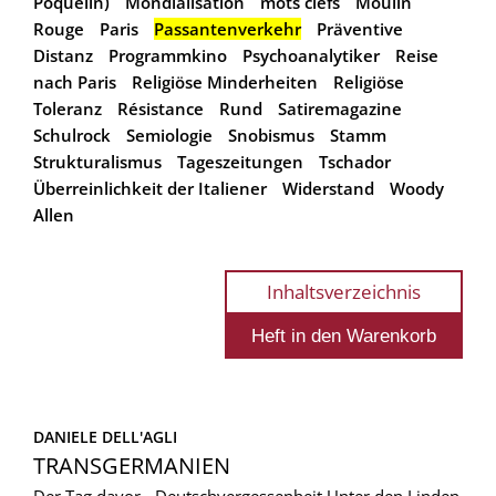
Poquelin)
Mondialisation
mots clefs
Moulin
Rouge
Paris
Passantenverkehr
Präventive
Distanz
Programmkino
Psychoanalytiker
Reise
nach Paris
Religiöse Minderheiten
Religiöse
Toleranz
Résistance
Rund
Satiremagazine
Schulrock
Semiologie
Snobismus
Stamm
Strukturalismus
Tageszeitungen
Tschador
Überreinlichkeit der Italiener
Widerstand
Woody
Allen
Inhaltsverzeichnis
DANIELE DELL'AGLI
TRANSGERMANIEN
Der Tag davor - Deutschvergessenheit Unter den Linden