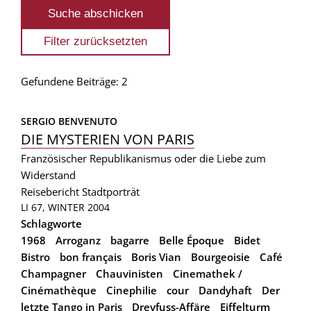
Gefundene Beiträge: 2
SERGIO BENVENUTO
DIE MYSTERIEN VON PARIS
Französischer Republikanismus oder die Liebe zum
Widerstand
Reisebericht
Stadtporträt
LI 67, WINTER 2004
Schlagworte
1968
Arroganz
bagarre
Belle Époque
Bidet
Bistro
bon français
Boris Vian
Bourgeoisie
Café
Champagner
Chauvinisten
Cinemathek /
Cinémathèque
Cinephilie
cour
Dandyhaft
Der
letzte Tango in Paris
Dreyfuss-Affäre
Eiffelturm