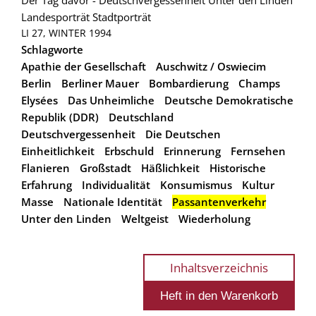
Landesporträt
Stadtporträt
LI 27, WINTER 1994
Schlagworte
Apathie der Gesellschaft
Auschwitz / Oswiecim
Berlin
Berliner Mauer
Bombardierung
Champs
Elysées
Das Unheimliche
Deutsche Demokratische
Republik (DDR)
Deutschland
Deutschvergessenheit
Die Deutschen
Einheitlichkeit
Erbschuld
Erinnerung
Fernsehen
Flanieren
Großstadt
Häßlichkeit
Historische
Erfahrung
Individualität
Konsumismus
Kultur
Masse
Nationale Identität
Passantenverkehr
Unter den Linden
Weltgeist
Wiederholung
Inhaltsverzeichnis