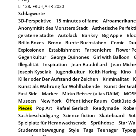
LI 128, FRÜHJAHR 2020
Schlagworte
3D-Perspektive
15 minutes of fame
Afroamerikane
Anonymität des Monsters Stadt
Ästhetische Perfekt
geratene Städte
Autolack
Banksy
Big Apple
Bloc
Brillo Boxes
Bronx
Bunte Buchstaben
Comic
Dur
Explosionen
Establishment
Farbenlehre
Flower P
Gegenkultur
George Quinones
Girl with Balloon
G
Illegalität
Inspiration
Jean Baudrillard
Jean-Miche
Joseph Kyselak
Jugendkultur
Keith Haring
Kino
Killer oder Der Aufstand der Zeichen
Kriminalität
K
Kunst als Währung für Wohlhabende
Kunst der Graff
East Side
Marker
Mirko Reisser (alias DAIM)
MOSE
Museen
New York
Öffentlicher Raum
Ostküste d
Pieces
Pop Art
Rafael Gerlach
Readymade
Robe
Sachbeschädigung
Science-fiction
Skateboard
Sot
Spielplatz für Heranwachsende
Sprühdose
Star Wa
Studentenbewegung
Style
Tags
Teenager
Typog