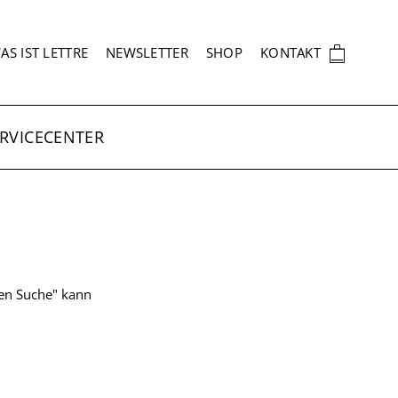
EKUNDÄRNAVIGATION
🛍
AS IST LETTRE
NEWSLETTER
SHOP
KONTAKT
RVICECENTER
ten Suche" kann