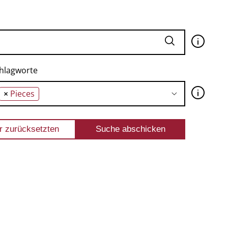
🛈
hlagworte
🛈
×
Pieces