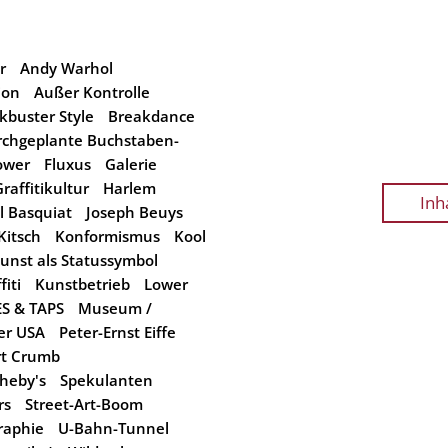
r
Andy Warhol
ion
Außer Kontrolle
kbuster Style
Breakdance
chgeplante Buchstaben-
ower
Fluxus
Galerie
raffitikultur
Harlem
Inh
l Basquiat
Joseph Beuys
Kitsch
Konformismus
Kool
unst als Statussymbol
iti
Kunstbetrieb
Lower
S & TAPS
Museum /
er USA
Peter-Ernst Eiffe
rt Crumb
heby's
Spekulanten
rs
Street-Art-Boom
raphie
U-Bahn-Tunnel