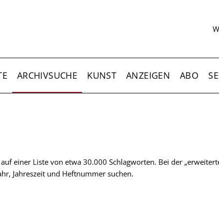
S
W
TE
ARCHIVSUCHE
KUNST
ANZEIGEN
ABO
SE
t auf einer Liste von etwa 30.000 Schlagworten. Bei der „erweiter
 Jahr, Jahreszeit und Heftnummer suchen.