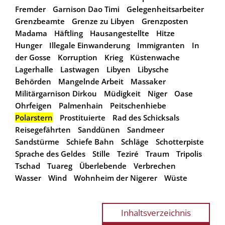
Fremder
Garnison Dao Timi
Gelegenheitsarbeiter
Grenzbeamte
Grenze zu Libyen
Grenzposten
Madama
Häftling
Hausangestellte
Hitze
Hunger
Illegale Einwanderung
Immigranten
In
der Gosse
Korruption
Krieg
Küstenwache
Lagerhalle
Lastwagen
Libyen
Libysche
Behörden
Mangelnde Arbeit
Massaker
Militärgarnison Dirkou
Müdigkeit
Niger
Oase
Ohrfeigen
Palmenhain
Peitschenhiebe
Polarstern
Prostituierte
Rad des Schicksals
Reisegefährten
Sanddünen
Sandmeer
Sandstürme
Schiefe Bahn
Schläge
Schotterpiste
Sprache des Geldes
Stille
Teziré
Traum
Tripolis
Tschad
Tuareg
Überlebende
Verbrechen
Wasser
Wind
Wohnheim der Nigerer
Wüste
Inhaltsverzeichnis