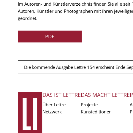
Im Autoren- und Künstlerverzeichnis finden Sie alle seit
Autoren, Künstler und Photographen mit ihren jeweilige
geordnet.
PDF
Die kommende Ausgabe Lettre 154 erscheint Ende Se
DAS IST LETTRE
DAS MACHT LETTRE
I
FUSSZEILE
Über Lettre
Projekte
A
Netzwerk
Kunsteditionen
P