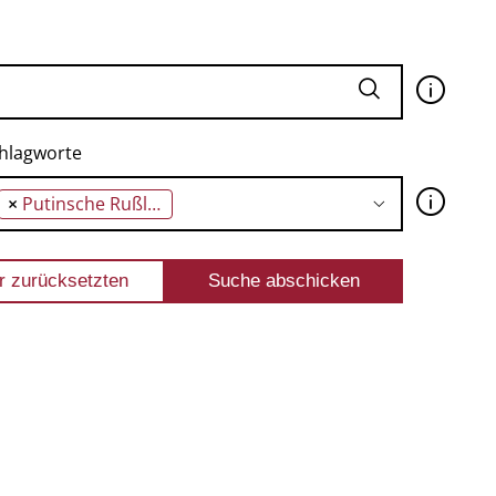
🛈
hlagworte
🛈
×
Putinsche Rußland