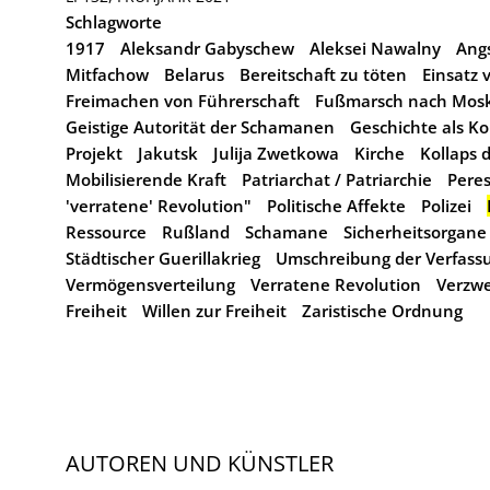
Schlagworte
1917
Aleksandr Gabyschew
Aleksei Nawalny
Ang
Mitfachow
Belarus
Bereitschaft zu töten
Einsatz 
Freimachen von Führerschaft
Fußmarsch nach Mos
Geistige Autorität der Schamanen
Geschichte als K
Projekt
Jakutsk
Julija Zwetkowa
Kirche
Kollaps 
Mobilisierende Kraft
Patriarchat / Patriarchie
Peres
'verratene' Revolution"
Politische Affekte
Polizei
Ressource
Rußland
Schamane
Sicherheitsorgane
Städtischer Guerillakrieg
Umschreibung der Verfass
Vermögensverteilung
Verratene Revolution
Verzwe
Freiheit
Willen zur Freiheit
Zaristische Ordnung
AUTOREN UND KÜNSTLER