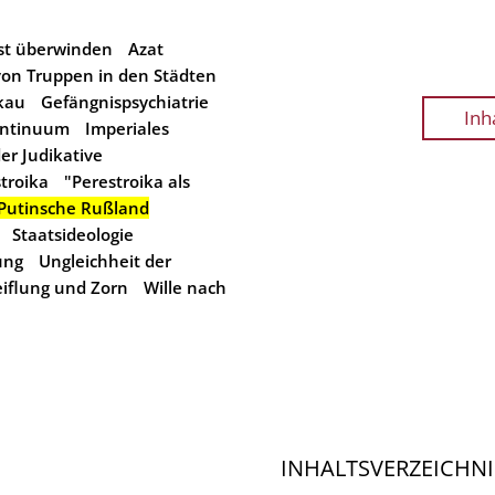
st überwinden
Azat
von Truppen in den Städten
kau
Gefängnispsychiatrie
Inh
ontinuum
Imperiales
der Judikative
troika
"Perestroika als
Putinsche Rußland
Staatsideologie
ung
Ungleichheit der
iflung und Zorn
Wille nach
INHALTSVERZEICHNI