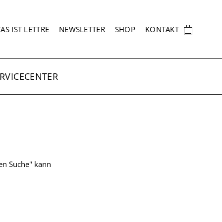
EKUNDÄRNAVIGATION
🛍
AS IST LETTRE
NEWSLETTER
SHOP
KONTAKT
RVICECENTER
ten Suche" kann