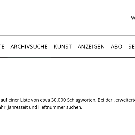
S
W
TE
ARCHIVSUCHE
KUNST
ANZEIGEN
ABO
SE
t auf einer Liste von etwa 30.000 Schlagworten. Bei der „erweiter
 Jahr, Jahreszeit und Heftnummer suchen.