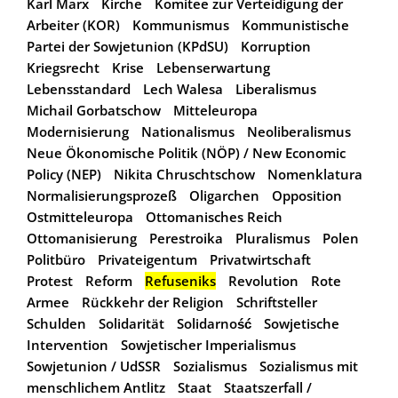
Karl Marx
Kirche
Komitee zur Verteidigung der
Arbeiter (KOR)
Kommunismus
Kommunistische
Partei der Sowjetunion (KPdSU)
Korruption
Kriegsrecht
Krise
Lebenserwartung
Lebensstandard
Lech Walesa
Liberalismus
Michail Gorbatschow
Mitteleuropa
Modernisierung
Nationalismus
Neoliberalismus
Neue Ökonomische Politik (NÖP) / New Economic
Policy (NEP)
Nikita Chruschtschow
Nomenklatura
Normalisierungsprozeß
Oligarchen
Opposition
Ostmitteleuropa
Ottomanisches Reich
Ottomanisierung
Perestroika
Pluralismus
Polen
Politbüro
Privateigentum
Privatwirtschaft
Protest
Reform
Refuseniks
Revolution
Rote
Armee
Rückkehr der Religion
Schriftsteller
Schulden
Solidarität
Solidarność
Sowjetische
Intervention
Sowjetischer Imperialismus
Sowjetunion / UdSSR
Sozialismus
Sozialismus mit
menschlichem Antlitz
Staat
Staatszerfall /