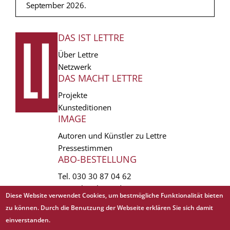
September 2026.
DAS IST LETTRE
FUSSZEILE
Über Lettre
Netzwerk
DAS MACHT LETTRE
Projekte
Kunsteditionen
IMAGE
Autoren und Künstler zu Lettre
Pressestimmen
ABO-BESTELLUNG
Tel.
030 30 87 04 62
vertrieb(at)lettre.de
Diese Website verwendet Cookies, um bestmögliche Funktionalität bieten
zu können. Durch die Benutzung der Webseite erklären Sie sich damit
Copyright © 1988 - 2026 Lettre International. All rights reserved.
einverstanden.
AGB
Abo kündigen
Datenschutz
Impressum
Links
Mediadaten