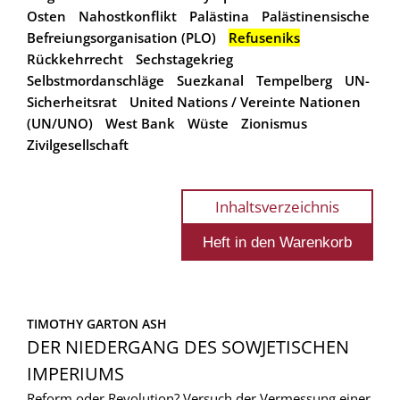
Osten
Nahostkonflikt
Palästina
Palästinensische
Befreiungsorganisation (PLO)
Refuseniks
Rückkehrrecht
Sechstagekrieg
Selbstmordanschläge
Suezkanal
Tempelberg
UN-
Sicherheitsrat
United Nations / Vereinte Nationen
(UN/UNO)
West Bank
Wüste
Zionismus
Zivilgesellschaft
Inhaltsverzeichnis
TIMOTHY GARTON ASH
DER NIEDERGANG DES SOWJETISCHEN
IMPERIUMS
Reform oder Revolution? Versuch der Vermessung einer