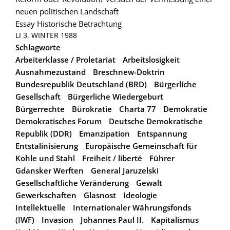
neuen politischen Landschaft
Essay
Historische Betrachtung
LI 3, WINTER 1988
Schlagworte
Arbeiterklasse / Proletariat
Arbeitslosigkeit
Ausnahmezustand
Breschnew-Doktrin
Bundesrepublik Deutschland (BRD)
Bürgerliche
Gesellschaft
Bürgerliche Wiedergeburt
Bürgerrechte
Bürokratie
Charta 77
Demokratie
Demokratisches Forum
Deutsche Demokratische
Republik (DDR)
Emanzipation
Entspannung
Entstalinisierung
Europäische Gemeinschaft für
Kohle und Stahl
Freiheit / liberté
Führer
Gdansker Werften
General Jaruzelski
Gesellschaftliche Veränderung
Gewalt
Gewerkschaften
Glasnost
Ideologie
Intellektuelle
Internationaler Währungsfonds
(IWF)
Invasion
Johannes Paul II.
Kapitalismus