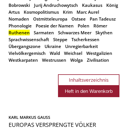
Bobrowski
Jurij Andruchowytsch
Kaukasus
König
Artus
Kosmopolitismus
Krim
Marc Aurel
Nomaden
Ostmitteleuropa
Ostsee
Pan Tadeusz
Phonologie
Poesie der Namen
Polen
Römer
Ruthenen
Sarmaten
Schwarzes Meer
Skythen
Sprachwissenschaft
Steppe
Tscherkessen
Übergangszone
Ukraine
Unregierbarkeit
Vielvölkergemisch
Wald
Weichsel
Westgalizien
Westkarpaten
Westrussen
Wolga
Zivilisation
Inhaltsverzeichnis
KARL MARKUS GAUSS
EUROPAS VERSPRENGTE VÖLKER