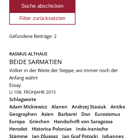
Gefundene Beiträge: 2
RASMUS ALTHAUS
BEIDE SARMATIEN
Völker in der Weite der Steppe, wo immer noch der
Anfang währt
Essay
LI 108, FRÜHJAHR 2015
Schlagworte
Adam Mickiewicz
Alanen
Andrzej Stasiuk
Antike
Geographen
Asien
Barbarei
Don
Eurasismus
Europa
Griechen
Handschrift von Saragossa
Herodot
Historica Poloniae
Indo-iranische
Stämme
Jan Dlugosz
Jan Graf Potocki
Johannes