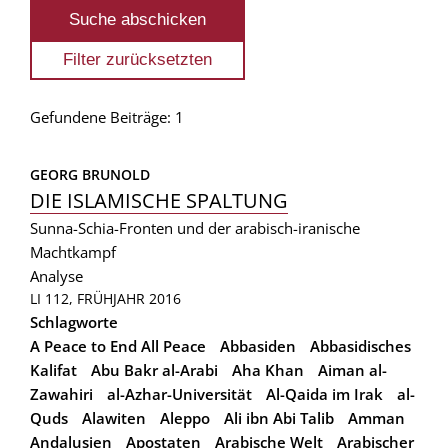
Gefundene Beiträge: 1
GEORG BRUNOLD
DIE ISLAMISCHE SPALTUNG
Sunna-Schia-Fronten und der arabisch-iranische
Machtkampf
Analyse
LI 112, FRÜHJAHR 2016
Schlagworte
A Peace to End All Peace
Abbasiden
Abbasidisches
Kalifat
Abu Bakr al-Arabi
Aha Khan
Aiman al-
Zawahiri
al-Azhar-Universität
Al-Qaida im Irak
al-
Quds
Alawiten
Aleppo
Ali ibn Abi Talib
Amman
Andalusien
Apostaten
Arabische Welt
Arabischer