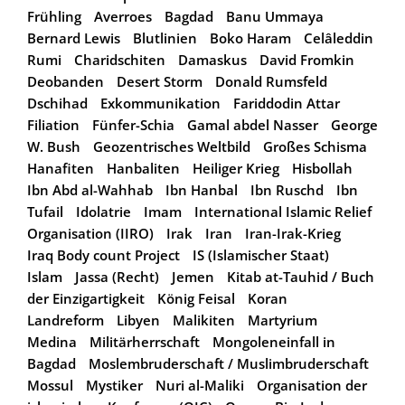
Frühling
Averroes
Bagdad
Banu Ummaya
Bernard Lewis
Blutlinien
Boko Haram
Celâleddin
Rumi
Charidschiten
Damaskus
David Fromkin
Deobanden
Desert Storm
Donald Rumsfeld
Dschihad
Exkommunikation
Fariddodin Attar
Filiation
Fünfer-Schia
Gamal abdel Nasser
George
W. Bush
Geozentrisches Weltbild
Großes Schisma
Hanafiten
Hanbaliten
Heiliger Krieg
Hisbollah
Ibn Abd al-Wahhab
Ibn Hanbal
Ibn Ruschd
Ibn
Tufail
Idolatrie
Imam
International Islamic Relief
Organisation (IIRO)
Irak
Iran
Iran-Irak-Krieg
Iraq Body count Project
IS (Islamischer Staat)
Islam
Jassa (Recht)
Jemen
Kitab at-Tauhid / Buch
der Einzigartigkeit
König Feisal
Koran
Landreform
Libyen
Malikiten
Martyrium
Medina
Militärherrschaft
Mongoleneinfall in
Bagdad
Moslembruderschaft / Muslimbruderschaft
Mossul
Mystiker
Nuri al-Maliki
Organisation der