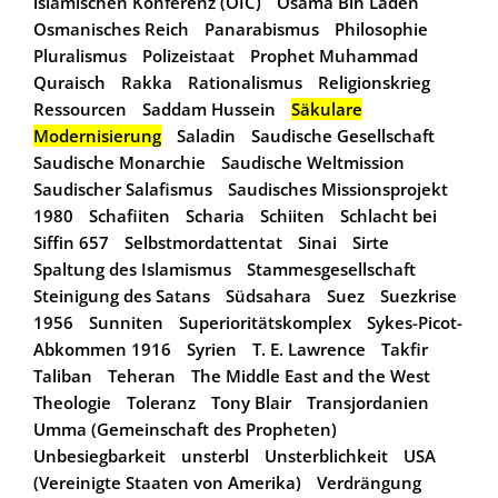
islamischen Konferenz (OIC)
Osama Bin Laden
Osmanisches Reich
Panarabismus
Philosophie
Pluralismus
Polizeistaat
Prophet Muhammad
Quraisch
Rakka
Rationalismus
Religionskrieg
Ressourcen
Saddam Hussein
Säkulare
Modernisierung
Saladin
Saudische Gesellschaft
Saudische Monarchie
Saudische Weltmission
Saudischer Salafismus
Saudisches Missionsprojekt
1980
Schafiiten
Scharia
Schiiten
Schlacht bei
Siffin 657
Selbstmordattentat
Sinai
Sirte
Spaltung des Islamismus
Stammesgesellschaft
Steinigung des Satans
Südsahara
Suez
Suezkrise
1956
Sunniten
Superioritätskomplex
Sykes-Picot-
Abkommen 1916
Syrien
T. E. Lawrence
Takfir
Taliban
Teheran
The Middle East and the West
Theologie
Toleranz
Tony Blair
Transjordanien
Umma (Gemeinschaft des Propheten)
Unbesiegbarkeit
unsterbl
Unsterblichkeit
USA
(Vereinigte Staaten von Amerika)
Verdrängung