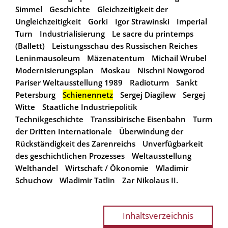
Simmel
Geschichte
Gleichzeitigkeit der
Ungleichzeitigkeit
Gorki
Igor Strawinski
Imperial
Turn
Industrialisierung
Le sacre du printemps
(Ballett)
Leistungsschau des Russischen Reiches
Leninmausoleum
Mäzenatentum
Michail Wrubel
Modernisierungsplan
Moskau
Nischni Nowgorod
Pariser Weltausstellung 1989
Radioturm
Sankt
Petersburg
Schienennetz
Sergej Diagilew
Sergej
Witte
Staatliche Industriepolitik
Technikgeschichte
Transsibirische Eisenbahn
Turm
der Dritten Internationale
Überwindung der
Rückständigkeit des Zarenreichs
Unverfügbarkeit
des geschichtlichen Prozesses
Weltausstellung
Welthandel
Wirtschaft / Ökonomie
Wladimir
Schuchow
Wladimir Tatlin
Zar Nikolaus II.
Inhaltsverzeichnis