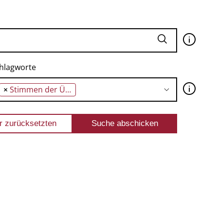
🛈
hlagworte
🛈
×
Stimmen der Überlebenden