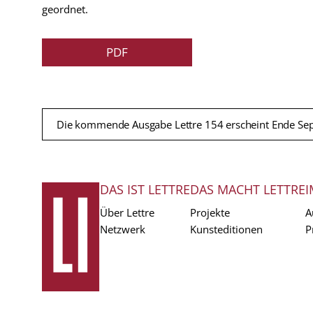
geordnet.
PDF
Die kommende Ausgabe Lettre 154 erscheint Ende Se
DAS IST LETTRE
DAS MACHT LETTRE
I
FUSSZEILE
Über Lettre
Projekte
A
Netzwerk
Kunsteditionen
P