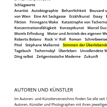
Schlagworte
Anartist
Autobiographie
Beharrlichkeit
Bouvard 
von Wien
Eine Art Sackgasse
Erzählkunst
Essay
Fiktion
Finnegans Wake
Katastrophe von Tscherno
Konzentrationsfähigkeit
Konzeptkunst
Marcel Du
Morels Erfindung
Motor und Antrieb des eigenen W
Roberto Bolano
Rock 'n' Roll
Roman
Schreibweis
Pitol
Stéphane Mallarmé
Stimmen der Überlebend
Tagebuch
Tschernobyl
Überleben
Unvollendete 
Ding selbst
Zeitgenössische Moderne
Zukunft
AUTOREN UND KÜNSTLER
Im Autoren- und Künstlerverzeichnis finden Sie alle seit
Autoren, Künstler und Photographen mit ihren jeweilige