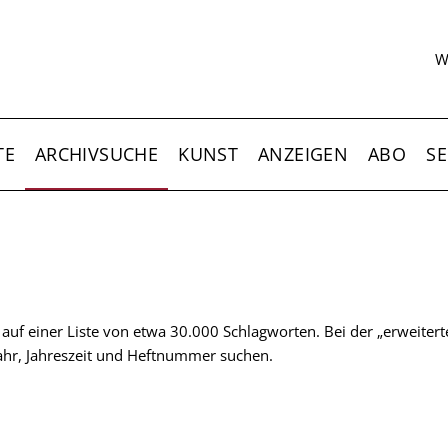
S
W
TE
ARCHIVSUCHE
KUNST
ANZEIGEN
ABO
SE
t auf einer Liste von etwa 30.000 Schlagworten. Bei der „erweiter
 Jahr, Jahreszeit und Heftnummer suchen.