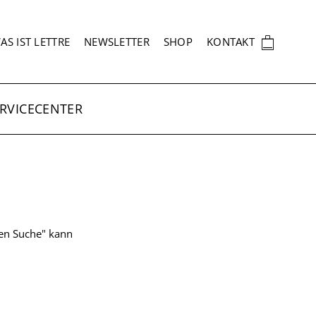
EKUNDÄRNAVIGATION
🛍
AS IST LETTRE
NEWSLETTER
SHOP
KONTAKT
RVICECENTER
ten Suche" kann