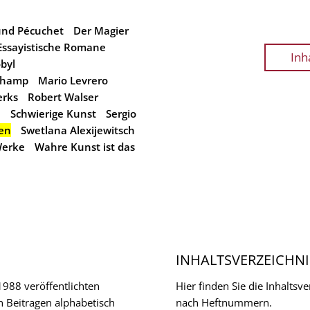
und Pécuchet
Der Magier
Essayistische Romane
Inh
byl
champ
Mario Levrero
erks
Robert Walser
e
Schwierige Kunst
Sergio
en
Swetlana Alexijewitsch
Werke
Wahre Kunst ist das
INHALTSVERZEICHNI
 1988 veröffentlichten
Hier finden Sie die Inhalts
n Beitragen alphabetisch
nach Heftnummern.